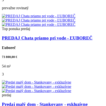
prevažne rovinatý
Top ponuka
predaj
PREDAJ Chata priamo pri vode - ĽUBOREČ
Ľuboreč
73 800,00 €
54 m²
3
predaj
Predaj malý dom - Stankovany - exkluzívne