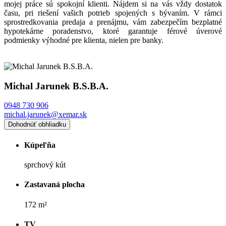
mojej práce sú spokojní klienti. Nájdem si na vás vždy dostatok
času, pri riešení vašich potrieb spojených s bývaním. V rámci
sprostredkovania predaja a prenájmu, vám zabezpečím bezplatné
hypotekárne poradenstvo, ktoré garantuje férové úverové
podmienky výhodné pre klienta, nielen pre banky.
Michal Jarunek B.S.B.A.
0948 730 906
michal.jarunek@xemar.sk
Dohodnúť obhliadku
Kúpeľňa
sprchový kút
Zastavaná plocha
172 m²
TV