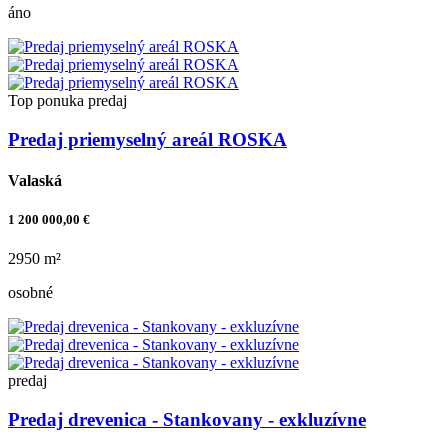
áno
Top ponuka
predaj
Predaj priemyselný areál ROSKA
Valaská
1 200 000,00 €
2950 m²
osobné
predaj
Predaj drevenica - Stankovany - exkluzívne