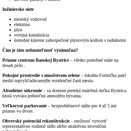
Inžinierske siete
mestský vodovod
elektrina
plyn
verejná kanalizácia
ústredné kúrenie zabezpečené plynovým kotlom s radiátormi
Čím je táto nehnuteľnosť výnimočná?
Priame centrum Banskej Bystrice
– všetko potrebné máte na
dosah pešo .
Pokojné prostredie s množstvom zelene
– lokalita Fortnička patrí
medzi najvyhľadávanejšie rezidenčné časti mesta.
Absolútne súkromie
– za domom preteká malebná riečka Bystrica,
ktorá vytvára jedinečnú atmosféru bývania.
Veľkorysé parkovanie
– bezproblémové státie pre 4 až 5 áut
priamo vo dvore.
Obrovský potenciál rekonštrukcie
– možnosť vytvoriť
reprezentatívne rodinné sídlo alebo atraktívnu investičnú