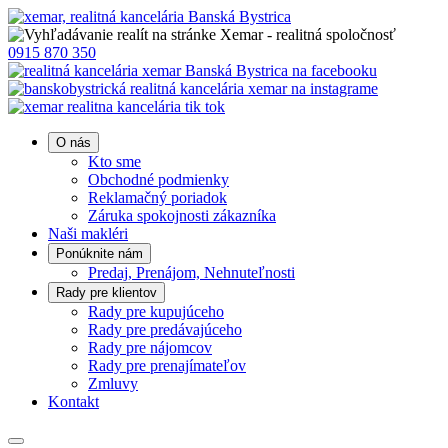
0915 870 350
O nás
Kto sme
Obchodné podmienky
Reklamačný poriadok
Záruka spokojnosti zákazníka
Naši makléri
Ponúknite nám
Predaj, Prenájom, Nehnuteľnosti
Rady pre klientov
Rady pre kupujúceho
Rady pre predávajúceho
Rady pre nájomcov
Rady pre prenajímateľov
Zmluvy
Kontakt