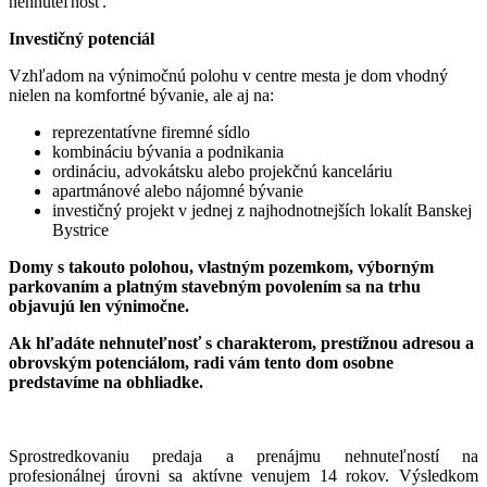
nehnuteľnosť.
Investičný potenciál
Vzhľadom na výnimočnú polohu v centre mesta je dom vhodný
nielen na komfortné bývanie, ale aj na:
reprezentatívne firemné sídlo
kombináciu bývania a podnikania
ordináciu, advokátsku alebo projekčnú kanceláriu
apartmánové alebo nájomné bývanie
investičný projekt v jednej z najhodnotnejších lokalít Banskej
Bystrice
Domy s takouto polohou, vlastným pozemkom, výborným
parkovaním a platným stavebným povolením sa na trhu
objavujú len výnimočne.
Ak hľadáte nehnuteľnosť s charakterom, prestížnou adresou a
obrovským potenciálom, radi vám tento dom osobne
predstavíme na obhliadke.
Sprostredkovaniu predaja a prenájmu nehnuteľností na
profesionálnej úrovni sa aktívne venujem 14 rokov. Výsledkom