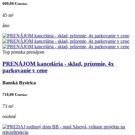
600,00 €
/mesiac
45 m²
áno
Top ponuka
prenájom
PRENÁJOM kancelária - sklad, prízemie, 4x
parkovanie v cene
Banská Bystrica
718,00 €
/mesiac
73 m²
osobné