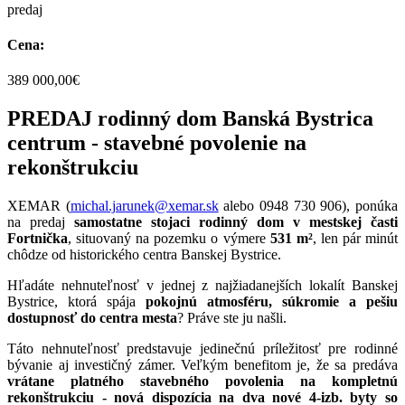
predaj
Cena:
389 000,00€
PREDAJ rodinný dom Banská Bystrica
centrum - stavebné povolenie na
rekonštrukciu
XEMAR (
michal.jarunek@xemar.sk
alebo 0948 730 906), ponúka
na predaj
samostatne stojaci rodinný dom v mestskej časti
Fortnička
, situovaný na pozemku o výmere
531 m²
, len pár minút
chôdze od historického centra Banskej Bystrice.
Hľadáte nehnuteľnosť v jednej z najžiadanejších lokalít Banskej
Bystrice, ktorá spája
pokojnú atmosféru, súkromie a pešiu
dostupnosť do centra mesta
? Práve ste ju našli.
Táto nehnuteľnosť predstavuje jedinečnú príležitosť pre rodinné
bývanie aj investičný zámer. Veľkým benefitom je, že sa predáva
vrátane platného stavebného povolenia na kompletnú
rekonštrukciu - nová dispozícia na dva nové 4-izb. byty so