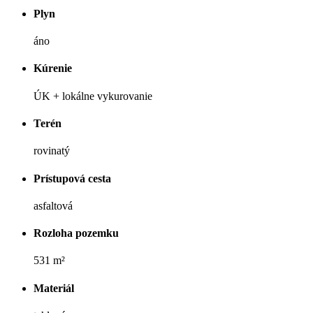
Plyn
áno
Kúrenie
ÚK + lokálne vykurovanie
Terén
rovinatý
Prístupová cesta
asfaltová
Rozloha pozemku
531 m²
Materiál