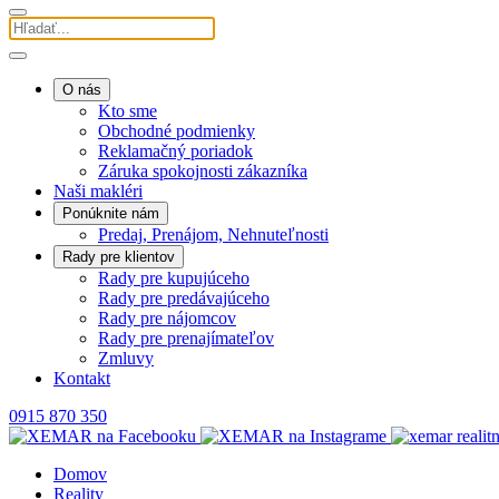
O nás
Kto sme
Obchodné podmienky
Reklamačný poriadok
Záruka spokojnosti zákazníka
Naši makléri
Ponúknite nám
Predaj, Prenájom, Nehnuteľnosti
Rady pre klientov
Rady pre kupujúceho
Rady pre predávajúceho
Rady pre nájomcov
Rady pre prenajímateľov
Zmluvy
Kontakt
0915 870 350
Domov
Reality