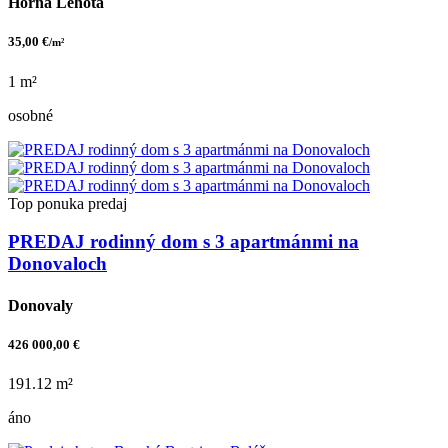
Horná Lehota
35,00 €
/m²
1 m²
osobné
Top ponuka
predaj
PREDAJ rodinný dom s 3 apartmánmi na
Donovaloch
Donovaly
426 000,00 €
191.12 m²
áno