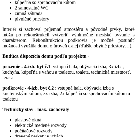
kúpeľňa so sprchovacím kútom
2 samostatné WC
zimná záhrada
pivničné priestory
Interiér si zachoval príjemnú atmosféru a pôvodné prvky, ktoré
môžu po rekonštrukcii vytvoriť výnimočné mestské bývanie s
charakterom. Rekonštrukciou podkrovia je možné posunúť
možnosti využitia domu o úroveň ďalej (ďalšie obytné priestory…).
Budúca dispozícia domu podľa projektu -
prízemie - 4-izb. byt č.1
: vstupná hala, obývacia izba, 3x izba,
kuchyňa, kúpeľňa s vaňou a toaletou, toaleta, technická miestnosť,
terasa
podkrovie -
4-izb. byt č.2
: vstupná hala, obývacia izba s
kuchynským kútom, 3x izba, 2x kúpeľňa so sprchovacím kútom a
toaletou
Technický stav - max. zachovalý
plastové okná
elektrické medené rozvody
počítačové rozvody
drevené parkety v izbách