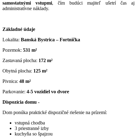
samostatnými vstupmi
, čím budúci majiteľ ušetrí čas aj
administratívne náklady.
Základné údaje
Lokalita:
Banská Bystrica – Fortnička
Pozemok:
531 m²
Zastavaná plocha:
172 m²
Obytná plocha:
125 m²
Pivnica:
48 m²
Parkovanie:
4
-
5 vozidiel vo dvore
Dispozícia domu -
Dom ponúka praktické dispozičné riešenie na prízemí:
vstupná chodba
3 priestranné izby
kuchyňa so špajzou