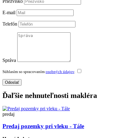
Priezvisko
E-mail
Telefón
Správa
Súhlasím so spracovaním
osobných údajov
.
Odoslať
Ďaľšie nehnuteľnosti makléra
predaj
Predaj pozemky pri vleku - Tále