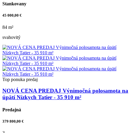
Stankovany
45 000,00 €
84 m²
svahovitý
Top ponuka
predaj
NOVÁ CENA PREDAJ Výnimočná polosamota na
úpätí Nízkych Tatier - 35 910 m²
Predajná
379 800,00 €
3