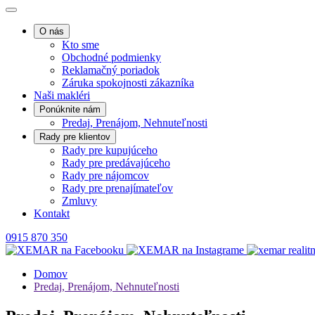
O nás
Kto sme
Obchodné podmienky
Reklamačný poriadok
Záruka spokojnosti zákazníka
Naši makléri
Ponúknite nám
Predaj, Prenájom, Nehnuteľnosti
Rady pre klientov
Rady pre kupujúceho
Rady pre predávajúceho
Rady pre nájomcov
Rady pre prenajímateľov
Zmluvy
Kontakt
0915 870 350
Domov
Predaj, Prenájom, Nehnuteľnosti