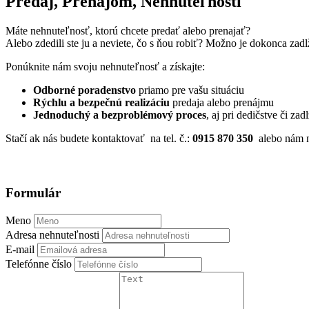
Predaj, Prenájom, Nehnuteľnosti
Máte nehnuteľnosť, ktorú chcete predať alebo prenajať?
Alebo zdedili ste ju a neviete, čo s ňou robiť? Možno je dokonca zadl
Ponúknite nám svoju nehnuteľnosť a získajte:
Odborné poradenstvo
priamo pre vašu situáciu
Rýchlu a bezpečnú realizáciu
predaja alebo prenájmu
Jednoduchý a bezproblémový proces
, aj pri dedičstve či z
Stačí ak nás budete kontaktovať na tel. č.:
0915 870 350
alebo nám n
Formulár
Meno
Adresa nehnuteľnosti
E-mail
Telefónne číslo