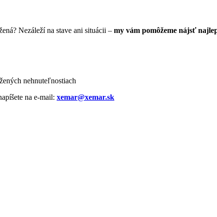
žená? Nezáleží na stave ani situácii –
my vám pomôžeme nájsť najlepš
adlžených nehnuteľnostiach
apíšete na e-mail:
xemar@xemar.sk