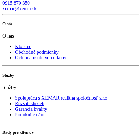
0915 870 350
xemar@xemar.sk
O nás
O nás
Kto sme
Obchodné podmienky
Ochrana osobných údajov
Služby
Služby
Spolupráca s XEMAR realitná spoločnosť s.r.o.
Rozsah služieb
Garancia kvality
Ponúknite nám
Rady pre klientov