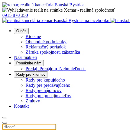
0915 870 350
O nás
Kto sme
Obchodné podmienky
Reklamačný poriadok
Záruka spokojnosti zákazníka
Naši makléri
Ponúknite nám
Predaj, Prenájom, Nehnuteľnosti
Rady pre klientov
Rady pre kupujúceho
Rady pre predávajúceho
Rady pre nájomcov
Rady pre prenajímateľov
Zmluvy
Kontakt