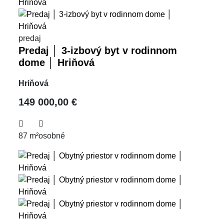
predaj
Predaj │ 3-izbový byt v rodinnom
dome │ Hriňová
Hriňová
149 000,00 €
87 m²
osobné