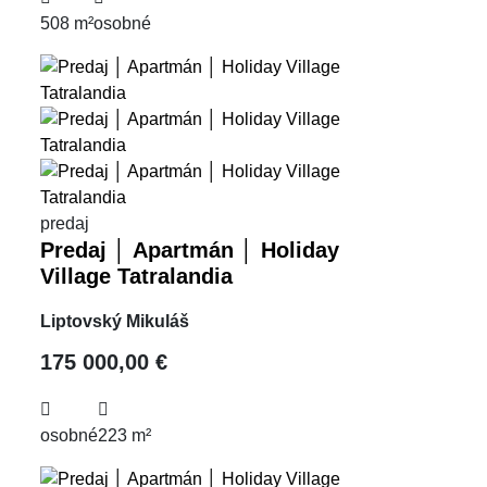
508 m²
osobné
predaj
Predaj │ Apartmán │ Holiday
Village Tatralandia
Liptovský Mikuláš
175 000,00 €
osobné
223 m²