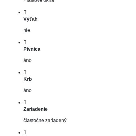
Plastové okná
Výťah
nie
Pivnica
áno
Krb
áno
Zariadenie
čiastočne zariadený