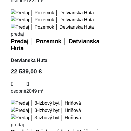
osobné
1822 m²
predaj
Predaj │ Pozemok │ Detvianska
Huta
Detvianska Huta
22 539,00 €
osobné
2049 m²
predaj