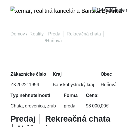
Domov
Reality
Predaj │ Rekreačná chata │
Hriňová
Zákaznícke číslo
Kraj
Obec
ZK202211994
Banskobystrický kraj
Hriňová
Typ nehnuteľnosti
Forma
Cena:
Chata, drevenica, zrub
predaj
98 000,00€
Predaj │ Rekreačná chata