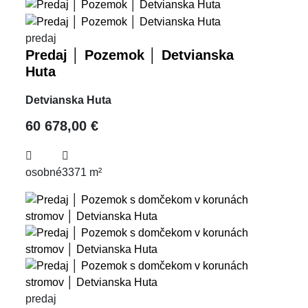
predaj
Predaj │ Pozemok │ Detvianska
Huta
Detvianska Huta
60 678,00 €
osobné
3371 m²
predaj