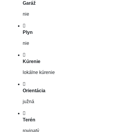
Garáž
nie
Plyn
nie
Kúrenie
lokálne kúrenie
Orientácia
južná
Terén
rovinatý