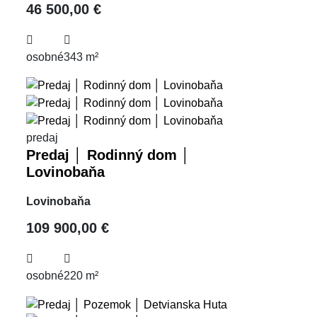
46 500,00 €
osobné
343 m²
predaj
Predaj │ Rodinný dom │
Lovinobaňa
Lovinobaňa
109 900,00 €
osobné
220 m²