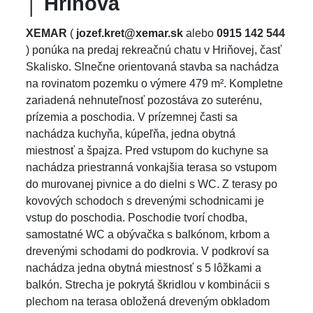
│ Hriňová
XEMAR
(
jozef.kret@xemar.sk
alebo
0915 142 544
) ponúka na predaj rekreačnú chatu v Hriňovej, časť
Skalisko. Slnečne orientovaná stavba sa nachádza
na rovinatom pozemku o výmere 479 m². Kompletne
zariadená nehnuteľnosť pozostáva zo suterénu,
prízemia a poschodia. V prízemnej časti sa
nachádza kuchyňa, kúpeľňa, jedna obytná
miestnosť a špajza. Pred vstupom do kuchyne sa
nachádza priestranná vonkajšia terasa so vstupom
do murovanej pivnice a do dielni s WC. Z terasy po
kovových schodoch s drevenými schodnicami je
vstup do poschodia. Poschodie tvorí chodba,
samostatné WC a obývačka s balkónom, krbom a
drevenými schodami do podkrovia. V podkroví sa
nachádza jedna obytná miestnosť s 5 lôžkami a
balkón. Strecha je pokrytá škridlou v kombinácii s
plechom na terasa obložená dreveným obkladom