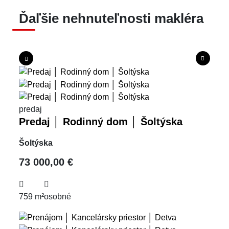
Ďaľšie nehnuteľnosti makléra
predaj
Predaj │ Rodinný dom │ Šoltýska
Šoltýska
73 000,00 €
759 m²
osobné