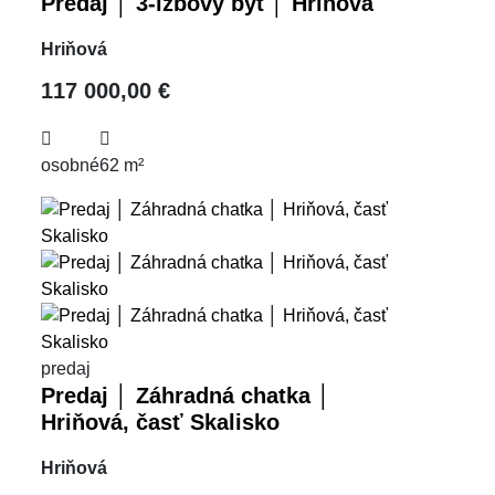
Predaj │ 3-izbový byt │ Hriňová
Hriňová
117 000,00 €
osobné
62 m²
predaj
Predaj │ Záhradná chatka │
Hriňová, časť Skalisko
Hriňová