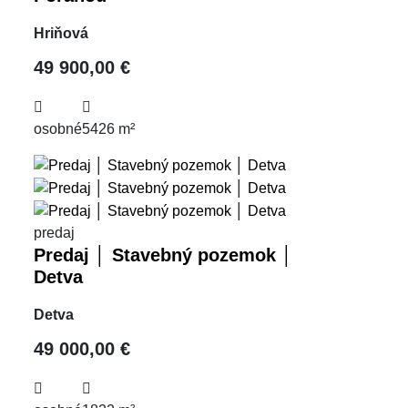
Hriňová
49 900,00 €
osobné
5426 m²
predaj
Predaj │ Stavebný pozemok │
Detva
Detva
49 000,00 €