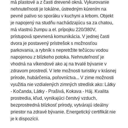
má plastové a z časti drevené okná. Vykurovanie
nehnuteľnosti je lokálne, ústredným kúrením na
pevné palivo so sporáku v kuchyni a krbom. Objekt
je napojený na studňu nachádzajúcu sa za chatou,
má vlastnú žumpu a el. prípojku 220/380V,
prístupová spevnená komunikácia. V jednej časti
dvora je postavený prístrešok s možnosťou
parkovania, a rybník s nepretržite tečúcou vodou
napojenou z blízkeho potoka. Nehnuteľnosť je
vhodná na víkendové ako aj na trvalé bývanie v
zdravom prostredí. V lete možnosti turistiky v krásnej
prírode, hubárčenia, poľovníctva... V zime možnosti
využitia nie vzdialených zimných stredísk ako: Látky
- Kočanda, Látky - Prašivá, Kokava - Háj. Kvalita
prostredia, kľud, vynikajúci čerstvý vzduch,
bezprostredná blízkosť prírody, vytvárajú ideálny
priestor na zdravé bývanie. Energetický certifikát nie
je k dispozícii.