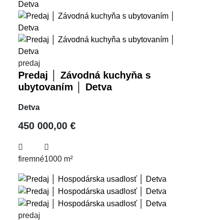
predaj
Predaj │ Závodná kuchyňa s
ubytovaním │ Detva
Detva
450 000,00 €
firemné
1000 m²
predaj