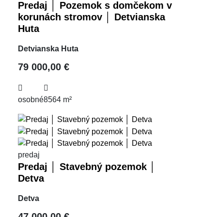
Predaj │ Pozemok s domčekom v
korunách stromov │ Detvianska
Huta
Detvianska Huta
79 000,00 €
osobné
8564 m²
predaj
Predaj │ Stavebný pozemok │
Detva
Detva
47 000,00 €