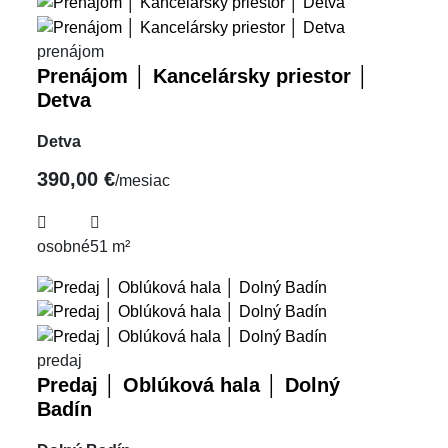
prenájom
Prenájom │ Kancelársky priestor │
Detva
Detva
390,00 €
/mesiac
osobné
51 m²
predaj
Predaj │ Oblúková hala │ Dolný
Badín