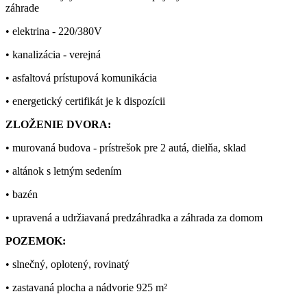
záhrade
• elektrina - 220/380V
• kanalizácia - verejná
• asfaltová prístupová komunikácia
• energetický certifikát je k dispozícii
ZLOŽENIE DVORA:
• murovaná budova - prístrešok pre 2 autá, dielňa, sklad
• altánok s letným sedením
• bazén
• upravená a udržiavaná predzáhradka a záhrada za domom
POZEMOK:
• slnečný, oplotený, rovinatý
• zastavaná plocha a nádvorie 925 m²