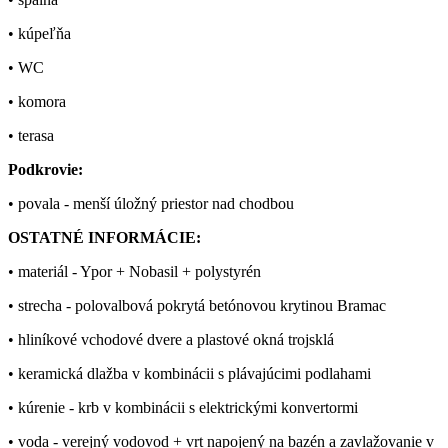
• kúpeľňa
• WC
• komora
• terasa
Podkrovie:
• povala - menší úložný priestor nad chodbou
OSTATNÉ INFORMÁCIE:
• materiál - Ypor + Nobasil + polystyrén
• strecha - polovalbová pokrytá betónovou krytinou Bramac
• hliníkové vchodové dvere a plastové okná trojsklá
• keramická dlažba v kombinácii s plávajúcimi podlahami
• kúrenie - krb v kombinácii s elektrickými konvertormi
• voda - verejný vodovod + vrt napojený na bazén a zavlažovanie v