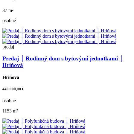
37 m²
osobné
predaj
Predaj │ Rodinný dom s bytovými jednotkami │
Hriňová
Hriňová
440 000,00 €
osobné
1153 m²