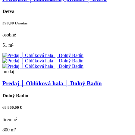
Detva
390,00 €
/mesiac
osobné
51 m²
predaj
Predaj │ Oblúková hala │ Dolný Badín
Dolný Badín
69 900,00 €
firemné
800 m²