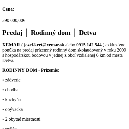
Cena:
390 000,00€
Predaj │ Rodinný dom │ Detva
XEMAR
(
jozef.kret@xemar.sk
alebo
0915 142 544
) exkluzívne
ponúka na predaj prízemný rodinný dom skolaudovaný v roku 2009
s hospodárskou bodovou v jednej z obcí vzdialenej 6 km od mesta
Detva.
RODINNÝ DOM - Prízemie:
• zádverie
• chodba
• kuchyňa
• obývačka
• 2 obytné miestnosti
• spálňa