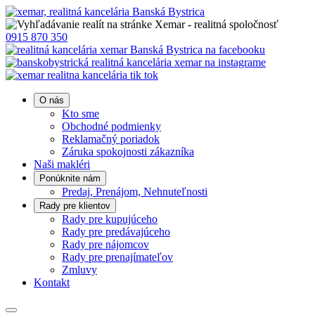
0915 870 350
O nás
Kto sme
Obchodné podmienky
Reklamačný poriadok
Záruka spokojnosti zákazníka
Naši makléri
Ponúknite nám
Predaj, Prenájom, Nehnuteľnosti
Rady pre klientov
Rady pre kupujúceho
Rady pre predávajúceho
Rady pre nájomcov
Rady pre prenajímateľov
Zmluvy
Kontakt