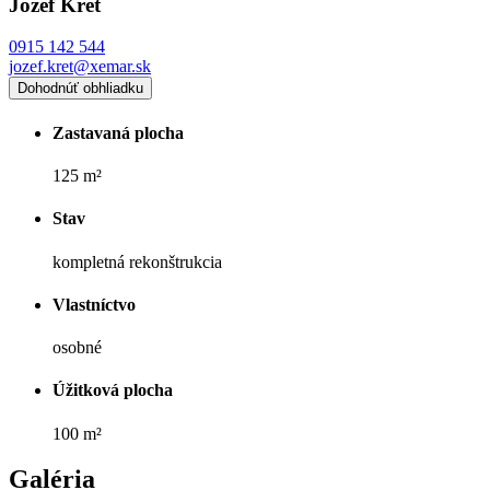
Jozef Kret
0915 142 544
jozef.kret@xemar.sk
Dohodnúť obhliadku
Zastavaná plocha
125 m²
Stav
kompletná rekonštrukcia
Vlastníctvo
osobné
Úžitková plocha
100 m²
Galéria