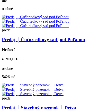
nie
osobné
predaj
Predaj │ Čučoriedkový sad pod Poľanou
Hriňová
49 900,00 €
osobné
5426 m²
predaj
Predaj │ Stavebný pozemok │ Detva