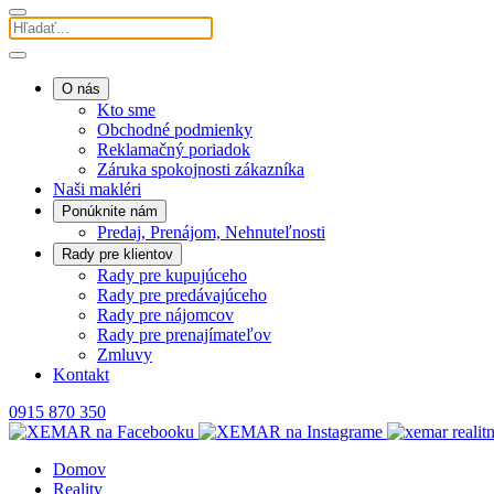
O nás
Kto sme
Obchodné podmienky
Reklamačný poriadok
Záruka spokojnosti zákazníka
Naši makléri
Ponúknite nám
Predaj, Prenájom, Nehnuteľnosti
Rady pre klientov
Rady pre kupujúceho
Rady pre predávajúceho
Rady pre nájomcov
Rady pre prenajímateľov
Zmluvy
Kontakt
0915 870 350
Domov
Reality