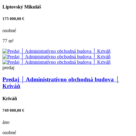
Liptovský Mikuláš
175 000,00 €
osobné
77 m²
predaj
Predaj │ Administratívno obchodná budova │
Kriváň
Kriváň
749 000,00 €
áno
osobné