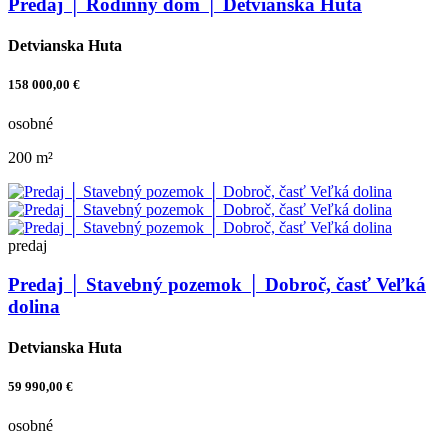
Predaj │ Rodinný dom │ Detvianska Huta
Detvianska Huta
158 000,00 €
osobné
200 m²
predaj
Predaj │ Stavebný pozemok │ Dobroč, časť Veľká
dolina
Detvianska Huta
59 990,00 €
osobné