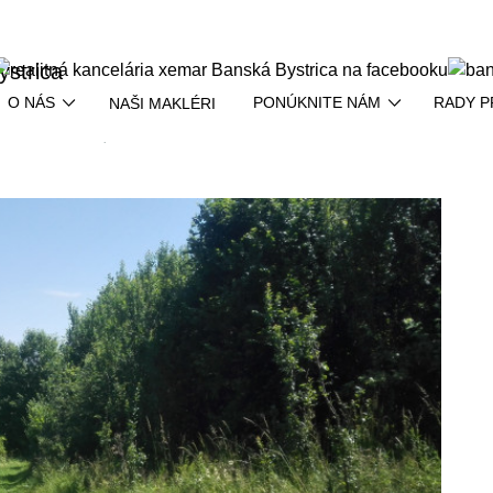
O NÁS
PONÚKNITE NÁM
RADY P
NAŠI MAKLÉRI
bný pozemok │ Kriváň