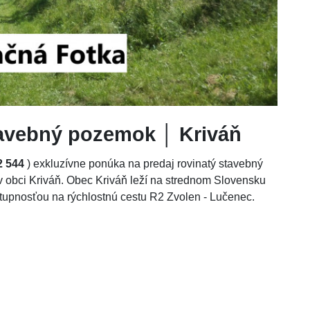
tavebný pozemok │ Kriváň
2 544
) exkluzívne ponúka na predaj rovinatý stavebný
 obci Kriváň. Obec Kriváň leží na strednom Slovensku
upnosťou na rýchlostnú cestu R2 Zvolen - Lučenec.