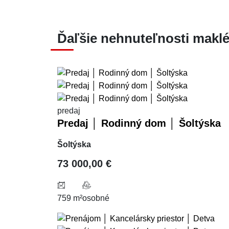
Ďaľšie nehnuteľnosti maklé
predaj
Predaj │ Rodinný dom │ Šoltýska
Šoltýska
73 000,00 €
759 m²
osobné