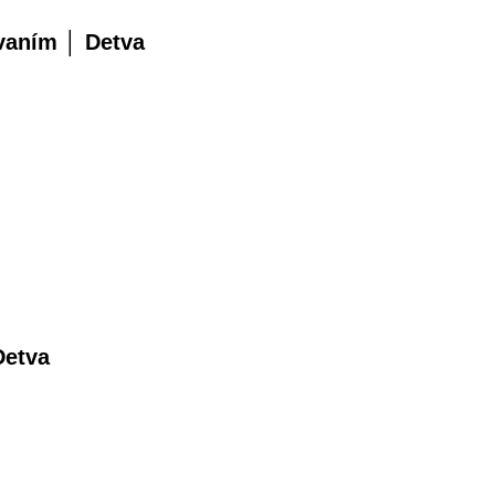
vaním │ Detva
Detva