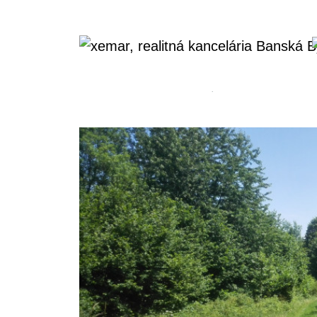
Domov
Reality
Predaj │ Priemyselný stave