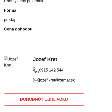
Priemyselný pozemok
Forma
predaj
Cena dohodou
Jozef Kret
0915 142 544
jozef.kret@xemar.sk
DOHODNÚŤ OBHLIADKU