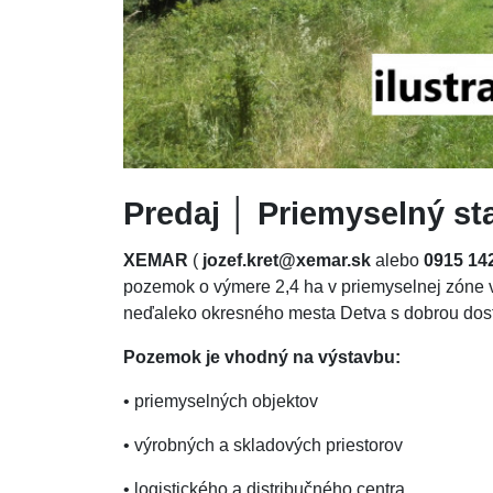
Predaj │ Priemyselný s
XEMAR
(
jozef.kret@xemar.sk
alebo
0915 14
pozemok o výmere 2,4 ha v priemyselnej zóne v
neďaleko okresného mesta Detva s dobrou dost
Pozemok je vhodný na výstavbu:
• priemyselných objektov
• výrobných a skladových priestorov
• logistického a distribučného centra