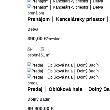
prenájom
Prenájom │ Kancelársky priestor │
Detva
390,00 €
/mesiac
osobné
51 m²
predaj
Predaj │ Oblúková hala │ Dolný Ba
Dolný Badín
69 900,00 €