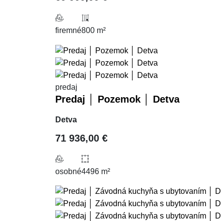
firemné
800 m²
predaj
Predaj │ Pozemok │ Detva
Detva
71 936,00 €
osobné
4496 m²