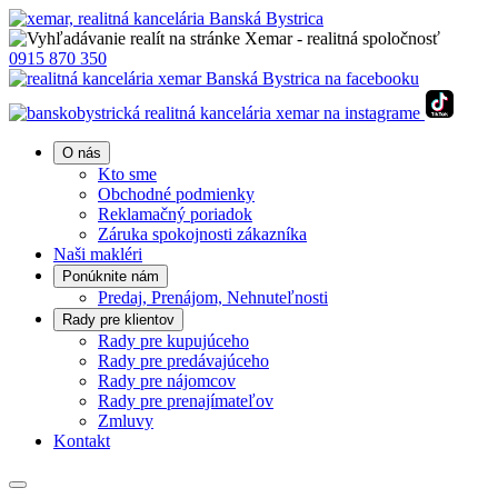
0915 870 350
O nás
Kto sme
Obchodné podmienky
Reklamačný poriadok
Záruka spokojnosti zákazníka
Naši makléri
Ponúknite nám
Predaj, Prenájom, Nehnuteľnosti
Rady pre klientov
Rady pre kupujúceho
Rady pre predávajúceho
Rady pre nájomcov
Rady pre prenajímateľov
Zmluvy
Kontakt