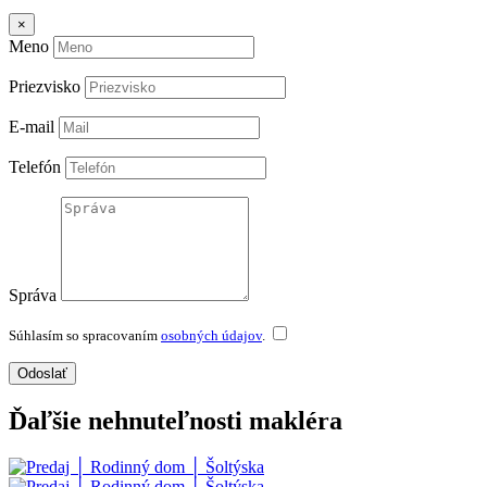
×
Meno
Priezvisko
E-mail
Telefón
Správa
Súhlasím so spracovaním
osobných údajov
.
Odoslať
Ďaľšie nehnuteľnosti makléra