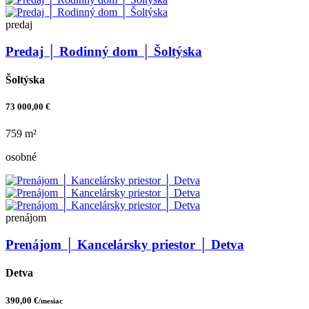
predaj
Predaj │ Rodinný dom │ Šoltýska
Šoltýska
73 000,00 €
759 m²
osobné
prenájom
Prenájom │ Kancelársky priestor │ Detva
Detva
390,00 €
/mesiac