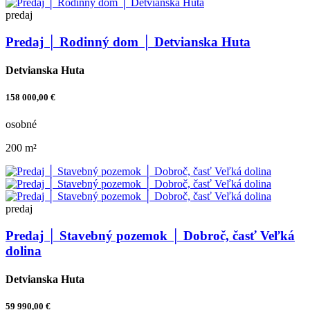
predaj
Predaj │ Rodinný dom │ Detvianska Huta
Detvianska Huta
158 000,00 €
osobné
200 m²
predaj
Predaj │ Stavebný pozemok │ Dobroč, časť Veľká
dolina
Detvianska Huta
59 990,00 €