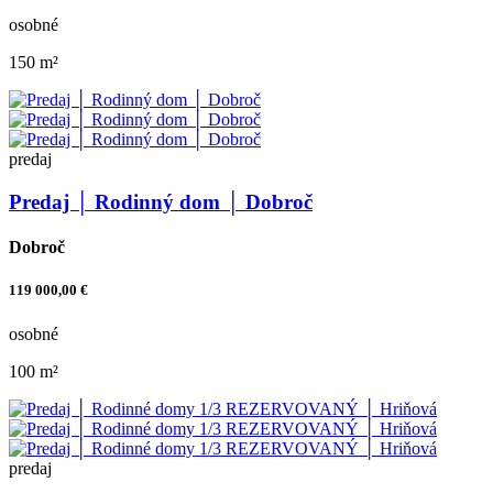
osobné
150 m²
predaj
Predaj │ Rodinný dom │ Dobroč
Dobroč
119 000,00 €
osobné
100 m²
predaj