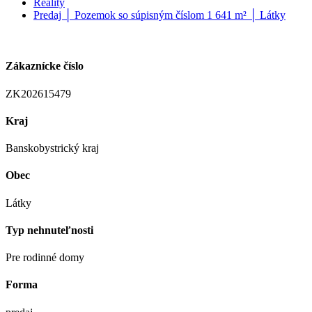
Reality
Predaj │ Pozemok so súpisným číslom 1 641 m² │ Látky
Zákaznícke číslo
ZK202615479
Kraj
Banskobystrický kraj
Obec
Látky
Typ nehnuteľnosti
Pre rodinné domy
Forma