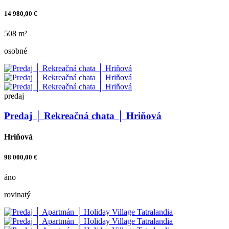
14 980,00 €
508 m²
osobné
predaj
Predaj │ Rekreačná chata │ Hriňová
Hriňová
98 000,00 €
áno
rovinatý