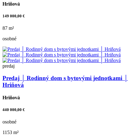
Hriňová
149 000,00 €
87 m²
osobné
predaj
Predaj │ Rodinný dom s bytovými jednotkami │
Hriňová
Hriňová
440 000,00 €
osobné
1153 m²