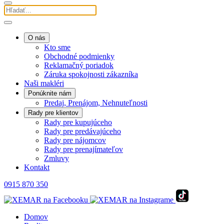
O nás
Kto sme
Obchodné podmienky
Reklamačný poriadok
Záruka spokojnosti zákazníka
Naši makléri
Ponúknite nám
Predaj, Prenájom, Nehnuteľnosti
Rady pre klientov
Rady pre kupujúceho
Rady pre predávajúceho
Rady pre nájomcov
Rady pre prenajímateľov
Zmluvy
Kontakt
0915 870 350
Domov