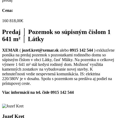
predaj
Cena:
160 818,00€
Predaj │ Pozemok so súpisným číslom 1
641 m² │ Látky
XEMAR
(
jozef.kret@xemar.sk
alebo
0915 142 544
) exkluzívne
ponúka na predaj pozemok s pozostatkami rodinného domu so
súpisným číslom v obci Látky, časť Mláky. Na pozemku o celkovej
výmere 1 641 m² stál kedysi rodinný dom. Možnosť využitia
kamenných zostatkov na vybudovanie novej stavby. K
nehnuteľnosti vedie nespevnená komunikácia. IS: elektrina
220/380V je v dosahu. Spolu s pozemkom sa predáva aj podiel na
prístupovej ceste.
Viac informácií na tel. čísle 0915 142 544
Jozef Kret