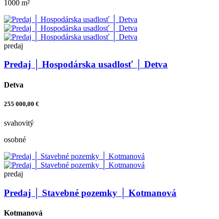
1000 m²
predaj
Predaj │ Hospodárska usadlosť │ Detva
Detva
255 000,00 €
svahovitý
osobné
predaj
Predaj │ Stavebné pozemky │ Kotmanová
Kotmanová