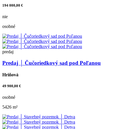
194 000,00 €
nie
osobné
predaj
Predaj │ Čučoriedkový sad pod Poľanou
Hriňová
49 900,00 €
osobné
5426 m²