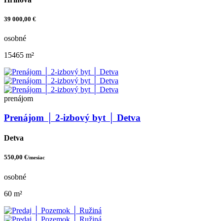
39 000,00 €
osobné
15465 m²
prenájom
Prenájom │ 2-izbový byt │ Detva
Detva
550,00 €
/mesiac
osobné
60 m²