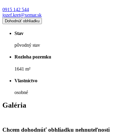
0915 142 544
jozef.kret@xemar.sk
Dohodnúť obhliadku
Stav
pôvodný stav
Rozloha pozemku
1641 m²
Vlastníctvo
osobné
Galéria
Chcem dohodnúť obhliadku nehnuteľnosti