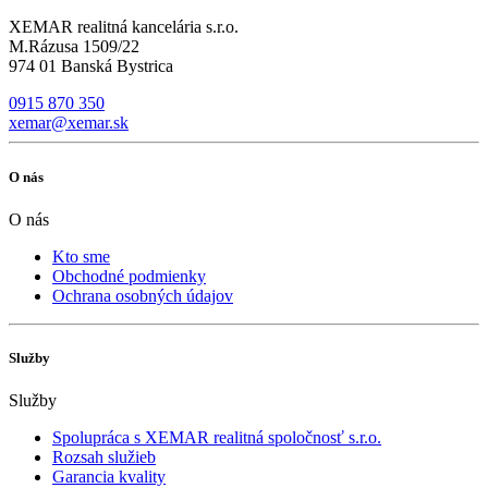
XEMAR realitná kancelária s.r.o.
M.Rázusa 1509/22
974 01 Banská Bystrica
0915 870 350
xemar@xemar.sk
O nás
O nás
Kto sme
Obchodné podmienky
Ochrana osobných údajov
Služby
Služby
Spolupráca s XEMAR realitná spoločnosť s.r.o.
Rozsah služieb
Garancia kvality