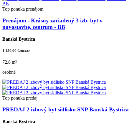
Top ponuka
prenájom
Prenájom - Krásny zariadený 3 izb. byt v
novostavbe, centrum - BB
Banská Bystrica
1 150,00 €
/mesiac
72.8 m²
osobné
Top ponuka
predaj
PREDAJ 2 izbový byt sídlisko SNP Banská Bystrica
Banská Bystrica