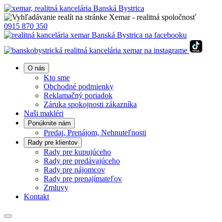
0915 870 350
O nás
Kto sme
Obchodné podmienky
Reklamačný poriadok
Záruka spokojnosti zákazníka
Naši makléri
Ponúknite nám
Predaj, Prenájom, Nehnuteľnosti
Rady pre klientov
Rady pre kupujúceho
Rady pre predávajúceho
Rady pre nájomcov
Rady pre prenajímateľov
Zmluvy
Kontakt