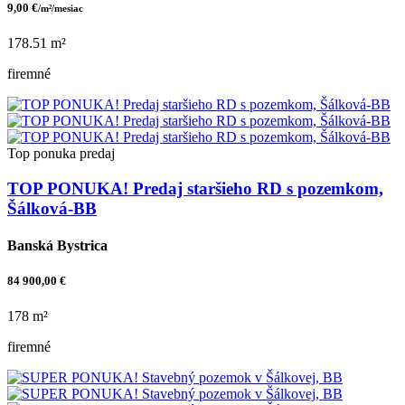
9,00 €
/m²/mesiac
178.51 m²
firemné
Top ponuka
predaj
TOP PONUKA! Predaj staršieho RD s pozemkom,
Šálková-BB
Banská Bystrica
84 900,00 €
178 m²
firemné