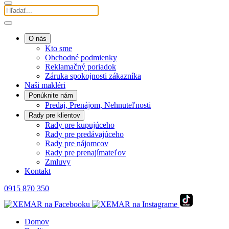
O nás
Kto sme
Obchodné podmienky
Reklamačný poriadok
Záruka spokojnosti zákazníka
Naši makléri
Ponúknite nám
Predaj, Prenájom, Nehnuteľnosti
Rady pre klientov
Rady pre kupujúceho
Rady pre predávajúceho
Rady pre nájomcov
Rady pre prenajímateľov
Zmluvy
Kontakt
0915 870 350
Domov