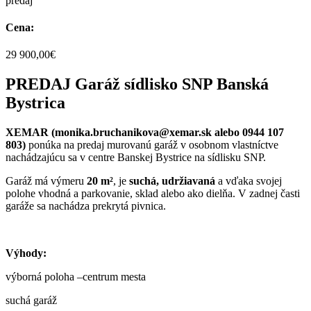
predaj
Cena:
29 900,00€
PREDAJ Garáž sídlisko SNP Banská
Bystrica
XEMAR (monika.bruchanikova@xemar.sk alebo 0944 107
803)
ponúka na predaj murovanú garáž v osobnom vlastníctve
nachádzajúcu sa v centre Banskej Bystrice na sídlisku SNP.
Garáž má výmeru
20 m²
, je
suchá, udržiavaná
a vďaka svojej
polohe vhodná a parkovanie, sklad alebo ako dielňa. V zadnej časti
garáže sa nachádza prekrytá pivnica.
Výhody:
výborná poloha –centrum mesta
suchá garáž