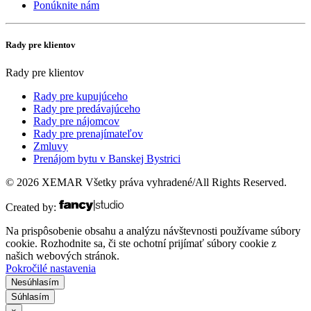
Ponúknite nám
Rady pre klientov
Rady pre klientov
Rady pre kupujúceho
Rady pre predávajúceho
Rady pre nájomcov
Rady pre prenajímateľov
Zmluvy
Prenájom bytu v Banskej Bystrici
© 2026 XEMAR Všetky práva vyhradené/All Rights Reserved.
Created by:
Na prispôsobenie obsahu a analýzu návštevnosti používame súbory
cookie. Rozhodnite sa, či ste ochotní prijímať súbory cookie z
našich webových stránok.
Pokročilé nastavenia
Nesúhlasím
Súhlasím