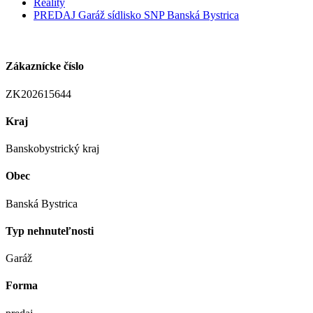
Reality
PREDAJ Garáž sídlisko SNP Banská Bystrica
Zákaznícke číslo
ZK202615644
Kraj
Banskobystrický kraj
Obec
Banská Bystrica
Typ nehnuteľnosti
Garáž
Forma