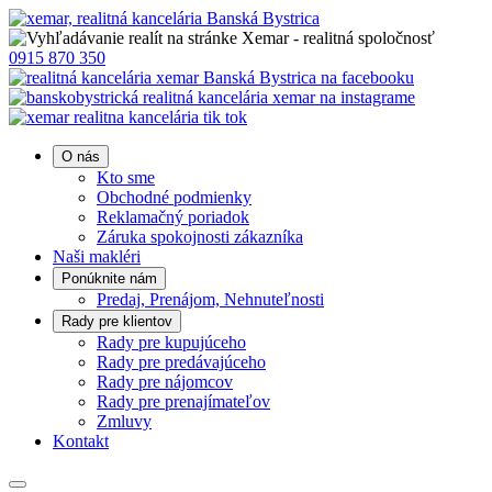
0915 870 350
O nás
Kto sme
Obchodné podmienky
Reklamačný poriadok
Záruka spokojnosti zákazníka
Naši makléri
Ponúknite nám
Predaj, Prenájom, Nehnuteľnosti
Rady pre klientov
Rady pre kupujúceho
Rady pre predávajúceho
Rady pre nájomcov
Rady pre prenajímateľov
Zmluvy
Kontakt