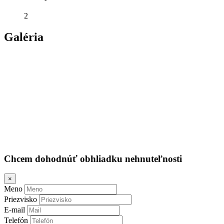
2
Galéria
Chcem dohodnúť obhliadku nehnuteľnosti
×
Meno
Priezvisko
E-mail
Telefón