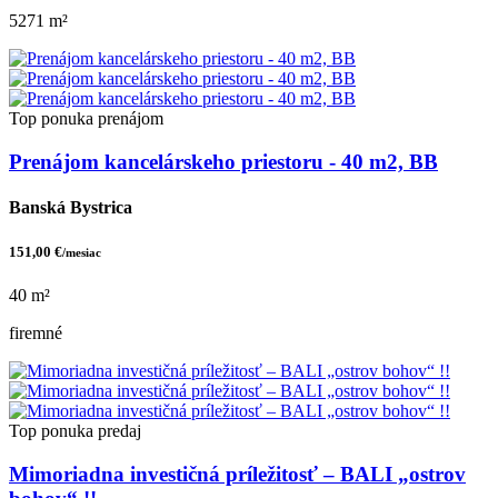
5271 m²
Top ponuka
prenájom
Prenájom kancelárskeho priestoru - 40 m2, BB
Banská Bystrica
151,00 €
/mesiac
40 m²
firemné
Top ponuka
predaj
Mimoriadna investičná príležitosť – BALI „ostrov