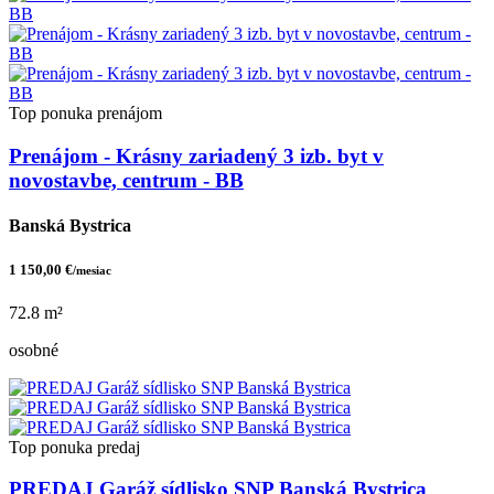
Top ponuka
prenájom
Prenájom - Krásny zariadený 3 izb. byt v
novostavbe, centrum - BB
Banská Bystrica
1 150,00 €
/mesiac
72.8 m²
osobné
Top ponuka
predaj
PREDAJ Garáž sídlisko SNP Banská Bystrica