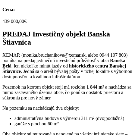
Cena:
439 000,00€
PREDAJ Investičný objekt Banská
Štiavnica
XEMAR (monika.bruchanikova@xemar.sk, alebo 0944 107 803)
ponúka na predaj jedinečnú investičnú príležitosť v obci
Banská
Belá
, len niekoľko minút jazdy od
historického centra Banskej
Štiavnice
. Jedná sa o areál bývalej pošty v tichej lokalite s výbornou
dostupnosťou a kvalitnou infraštruktúrou.
Pozemok na ktorom objekt stojí má rozlohu
1 844 m²
a nachádza sa
mimo zastavaného územia obce, čo ponúka dostatok priestoru a
súkromia pre nový zámer.
Na pozemku sa nachádzajú dva objekty:
administratívna budova s výmerou 311 m² (dvojpodlažná)
garáže s plochou 60 m²
Oba objekty sú murované a napojené na všetky inžinierske siete –