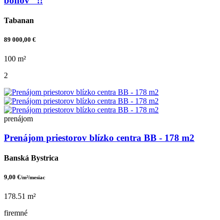
bohov“ !!
Tabanan
89 000,00 €
100 m²
2
prenájom
Prenájom priestorov blízko centra BB - 178 m2
Banská Bystrica
9,00 €
/m²/mesiac
178.51 m²
firemné