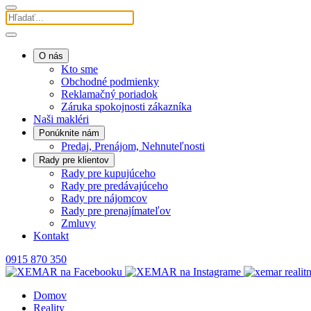
O nás
Kto sme
Obchodné podmienky
Reklamačný poriadok
Záruka spokojnosti zákazníka
Naši makléri
Ponúknite nám
Predaj, Prenájom, Nehnuteľnosti
Rady pre klientov
Rady pre kupujúceho
Rady pre predávajúceho
Rady pre nájomcov
Rady pre prenajímateľov
Zmluvy
Kontakt
0915 870 350
Domov
Reality