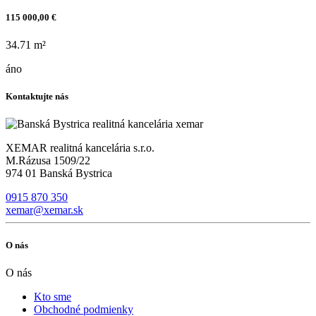
115 000,00 €
34.71 m²
áno
Kontaktujte nás
XEMAR realitná kancelária s.r.o.
M.Rázusa 1509/22
974 01 Banská Bystrica
0915 870 350
xemar@xemar.sk
O nás
O nás
Kto sme
Obchodné podmienky