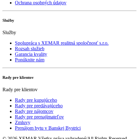
Ochrana osobných údajov
Služby
Služby
Spolupráca s XEMAR realitná spoločnosť s.r.o.
Rozsah služieb
Garancia kvality
Ponúknite nám
Rady pre klientov
Rady pre klientov
Rady pre kupujúceho
Rady pre predávajúceho
Rady pre nájomcov
Rady pre prenajímateľov
Zmluvy
Prenájom bytu v Banskej Bystrici
© 2026 XEMAR Všetky práva vyhradené/All Rights Reserved.