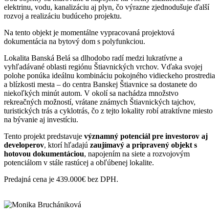
elektrinu, vodu, kanalizáciu aj plyn, čo výrazne zjednodušuje ďalší
rozvoj a realizáciu budúceho projektu.
Na tento objekt je momentálne vypracovaná projektová
dokumentácia na bytový dom s polyfunkciou.
Lokalita Banská Belá sa dlhodobo radí medzi lukratívne a
vyhľadávané oblasti regiónu Štiavnických vrchov. Vďaka svojej
polohe ponúka ideálnu kombináciu pokojného vidieckeho prostredia
a blízkosti mesta – do centra Banskej Štiavnice sa dostanete do
niekoľkých minút autom. V okolí sa nachádza množstvo
rekreačných možností, vrátane známych Štiavnických tajchov,
turistických trás a cyklotrás, čo z tejto lokality robí atraktívne miesto
na bývanie aj investíciu.
Tento projekt predstavuje
významný potenciál pre investorov aj
developerov
, ktorí hľadajú
zaujímavý a pripravený objekt s
hotovou dokumentáciou
, napojením na siete a rozvojovým
potenciálom v stále rastúcej a obľúbenej lokalite.
Predajná cena je 439.000€ bez DPH.