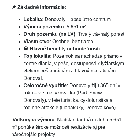
📌
Základné informácie:
Lokalita:
Donovaly – absolútne centrum
Výmera pozemku:
5 651 m²
Druh pozemku (na LV):
Trvalý trávnatý porast
Vlastníctvo:
Osobné, bez tiarch
💎 Hlavné benefity nehnuteľnosti:
Top lokalita:
Pozemok sa nachádza priamo v
centre diania, v pešej dostupnosti k lyžiarskym
vlekom, reštauráciám a hlavným atrakciám
Donovál.
Celoročné využitie:
Donovaly žijú 365 dní v
roku – v zime lyžovačka (Park Snow
Donovaly), v lete turistika, cykloturistika a
rodinné atrakcie (Habakuky, Donovalkovo).
Veľkorysá výmera:
Nadštandardná rozloha 5 651
m² ponúka široké možnosti realizácie aj pre
náročnejšie projekty