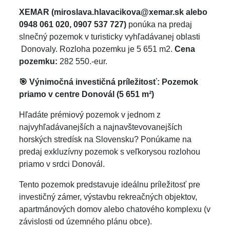
XEMAR
(miroslava.hlavacikova@xemar.sk alebo
0948 061 020, 0907 537 727)
ponúka na predaj
slnečný pozemok v turisticky vyhľadávanej oblasti
Donovaly. Rozloha pozemku je 5 651 m2.
Cena
pozemku:
282 550.-eur.
🎯
Výnimočná investičná príležitosť: Pozemok
priamo v centre Donovál (5 651 m²)
Hľadáte prémiový pozemok v jednom z
najvyhľadávanejších a najnavštevovanejších
horských stredísk na Slovensku? Ponúkame na
predaj exkluzívny pozemok s veľkorysou rozlohou
priamo v srdci Donovál.
Tento pozemok predstavuje ideálnu príležitosť pre
investičný zámer, výstavbu rekreačných objektov,
apartmánových domov alebo chatového komplexu (v
závislosti od územného plánu obce).