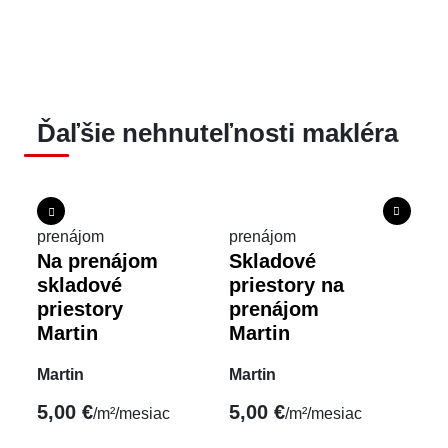
Ďaľšie nehnuteľnosti makléra
prenájom
prenájom
pre
Na prenájom
Skladové
Na
skladové
priestory na
v 
priestory
prenájom
Ne
Martin
Martin
16
Martin
Martin
5,00 €
5,00 €
/m²/mesiac
/m²/mesiac
200