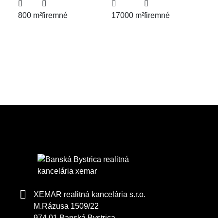
800 m²
firemné
17000 m²
firemné
XEMAR realitná kancelária s.r.o.
M.Rázusa 1509/22
974 01 Banská Bystrica