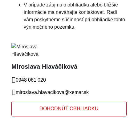
V prípade záujmu o obhliadku alebo bližšie
informácie ma neváhajte kontaktovať. Radi
vám poskytneme súčinnosť pri obhliadke tohto
výnimočného pozemku.
Miroslava Hlaváčiková
0948 061 020
miroslava.hlavacikova@xemar.sk
DOHODNÚŤ OBHLIADKU