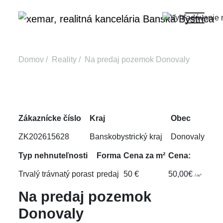
Domov
Reality
Na predaj pozemok Donovaly
Zákaznícke číslo
Kraj
Obec
ZK202615628
Banskobystrický kraj
Donovaly
Typ nehnuteľnosti
Forma
Cena za m²
Cena:
Trvalý trávnatý porast
predaj
50 €
50,00€
/ m²
Na predaj pozemok
Donovaly