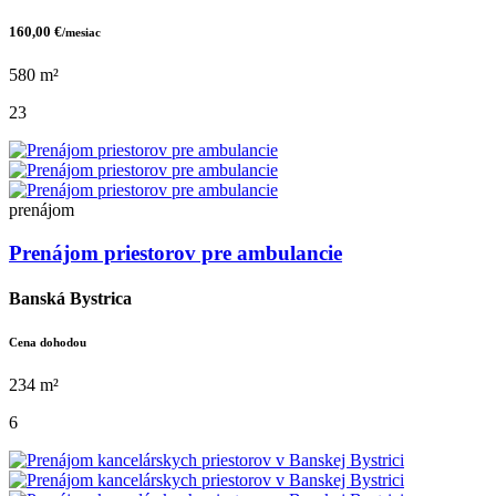
160,00 €
/mesiac
580 m²
23
prenájom
Prenájom priestorov pre ambulancie
Banská Bystrica
Cena dohodou
234 m²
6