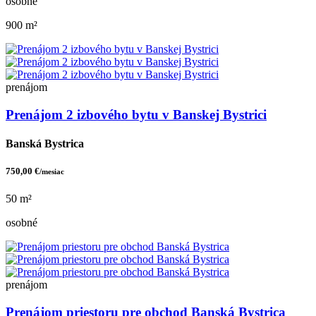
osobné
900 m²
prenájom
Prenájom 2 izbového bytu v Banskej Bystrici
Banská Bystrica
750,00 €
/mesiac
50 m²
osobné
prenájom
Prenájom priestoru pre obchod Banská Bystrica