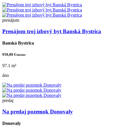
prenájom
Prenájom troj izbový byt Banská Bystrica
Banská Bystrica
950,00 €
/mesiac
97.1 m²
áno
predaj
Na predaj pozemok Donovaly
Donovaly