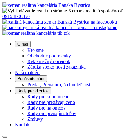
0915 870 350
O nás
Kto sme
Obchodné podmienky
Reklamačný poriadok
Záruka spokojnosti zákazníka
Naši makléri
Ponúknite nám
Predaj, Prenájom, Nehnuteľnosti
Rady pre klientov
Rady pre kupujúceho
Rady pre predávajúceho
Rady pre nájomcov
Rady pre prenajímateľov
Zmluvy
Kontakt