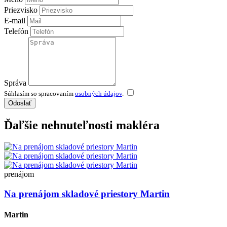
Priezvisko
E-mail
Telefón
Správa
Súhlasím so spracovaním
osobných údajov
.
Odoslať
Ďaľšie nehnuteľnosti makléra
prenájom
Na prenájom skladové priestory Martin
Martin