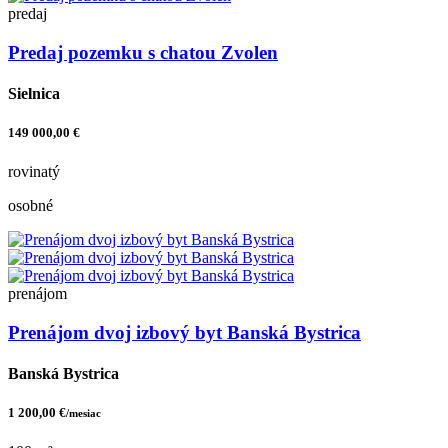
predaj
Predaj pozemku s chatou Zvolen
Sielnica
149 000,00 €
rovinatý
osobné
prenájom
Prenájom dvoj izbový byt Banská Bystrica
Banská Bystrica
1 200,00 €
/mesiac