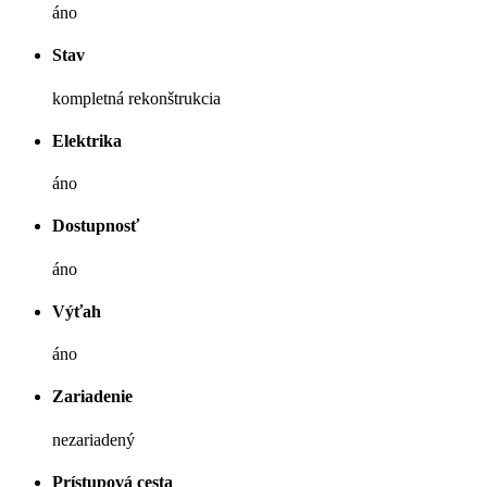
áno
Stav
kompletná rekonštrukcia
Elektrika
áno
Dostupnosť
áno
Výťah
áno
Zariadenie
nezariadený
Prístupová cesta