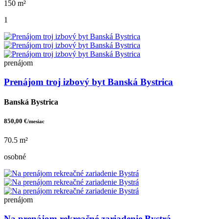
150 m²
1
prenájom
Prenájom troj izbový byt Banská Bystrica
Banská Bystrica
850,00 €
/mesiac
70.5 m²
osobné
prenájom
Na prenájom rekreačné zariadenie Bystrá