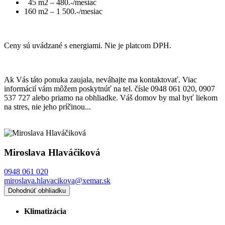
45 m2 – 480.-/mesiac
160 m2 – 1 500.-/mesiac
Ceny sú uvádzané s energiami. Nie je platcom DPH.
Ak Vás táto ponuka zaujala, neváhajte ma kontaktovať. Viac
informácií vám môžem poskytnúť na tel. čísle 0948 061 020, 0907
537 727 alebo priamo na obhliadke. Váš domov by mal byť liekom
na stres, nie jeho príčinou...
Miroslava Hlaváčiková
0948 061 020
miroslava.hlavacikova@xemar.sk
Dohodnúť obhliadku
Klimatizácia