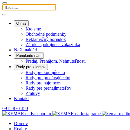
O nás
Kto sme
Obchodné podmienky
Reklamačný poriadok
Záruka spokojnosti zákazníka
Naši makléri
Ponúknite nám
Predaj, Prenájom, Nehnuteľnosti
Rady pre klientov
Rady pre kupujúceho
Rady pre predávajúceho
Rady pre nájomcov
Rady pre prenajímateľov
Zmluvy
Kontakt
0915 870 350
Domov
Reality