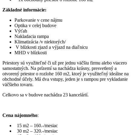
Základné informácie:
Parkovanie v cene nájmu
Optika v celej budove
Výťah
Nakladacia rampa
Klimatizácia /v niektorých/
V blízkosti zjazd a výjazd na diaľnicu
MHD v blízkosti
Priestory sú využiteľné či už pre jednu väčšiu firmu alebo viacero
samostatných. Na prízemí sa nachádza krásny, presvetlený a
otvorený priestor o rozlohe 160 m2, ktorý je využiteľný ideálne na
obchodné účely. Má dva vstupy, jeden je s rampou pre vykladanie
väčšieho tovaru.
Celkovo sa v budove nachádza 23 kancelárií.
Cena nájomného
:
15 m2 – 160.-/mesiac
30 m2 – 320.-/mesiac