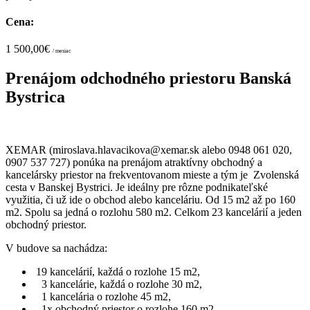
Cena:
1 500,00€
/ mesiac
Prenájom odchodného priestoru Banská
Bystrica
XEMAR (miroslava.hlavacikova@xemar.sk alebo 0948 061 020,
0907 537 727) ponúka na prenájom atraktívny obchodný a
kancelársky priestor na frekventovanom mieste a tým je Zvolenská
cesta v Banskej Bystrici. Je ideálny pre rôzne podnikateľské
využitia, či už ide o obchod alebo kanceláriu. Od 15 m2 až po 160
m2. Spolu sa jedná o rozlohu 580 m2. Celkom 23 kancelárií a jeden
obchodný priestor.
V budove sa nachádza:
19 kancelárií, každá o rozlohe 15 m2,
3 kancelárie, každá o rozlohe 30 m2,
1 kancelária o rozlohe 45 m2,
1x obchodný priestor o rozlohe 160 m2