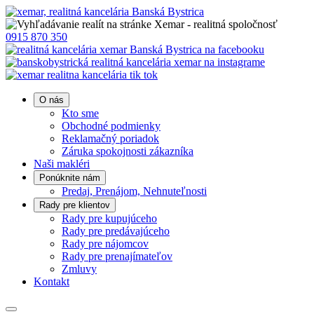
0915 870 350
O nás
Kto sme
Obchodné podmienky
Reklamačný poriadok
Záruka spokojnosti zákazníka
Naši makléri
Ponúknite nám
Predaj, Prenájom, Nehnuteľnosti
Rady pre klientov
Rady pre kupujúceho
Rady pre predávajúceho
Rady pre nájomcov
Rady pre prenajímateľov
Zmluvy
Kontakt