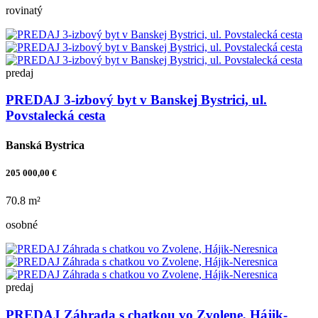
rovinatý
predaj
PREDAJ 3-izbový byt v Banskej Bystrici, ul.
Povstalecká cesta
Banská Bystrica
205 000,00 €
70.8 m²
osobné
predaj
PREDAJ Záhrada s chatkou vo Zvolene, Hájik-