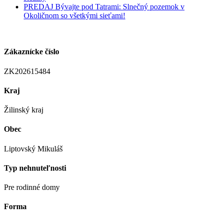
PREDAJ Bývajte pod Tatrami: Slnečný pozemok v
Okoličnom so všetkými sieťami!
Zákaznícke číslo
ZK202615484
Kraj
Žilinský kraj
Obec
Liptovský Mikuláš
Typ nehnuteľnosti
Pre rodinné domy
Forma