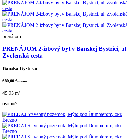
prenájom
PRENÁJOM 2-izbový byt v Banskej Bystrici, ul.
Zvolenská cesta
Banská Bystrica
680,00 €
/mesiac
45.93 m²
osobné