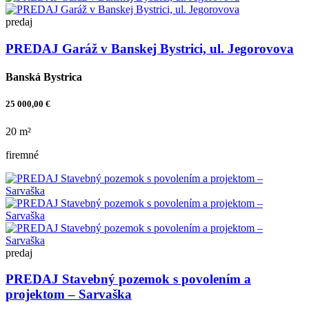
predaj
PREDAJ Garáž v Banskej Bystrici, ul. Jegorovova
Banská Bystrica
25 000,00 €
20 m²
firemné
predaj
PREDAJ Stavebný pozemok s povolením a
projektom – Sarvaška