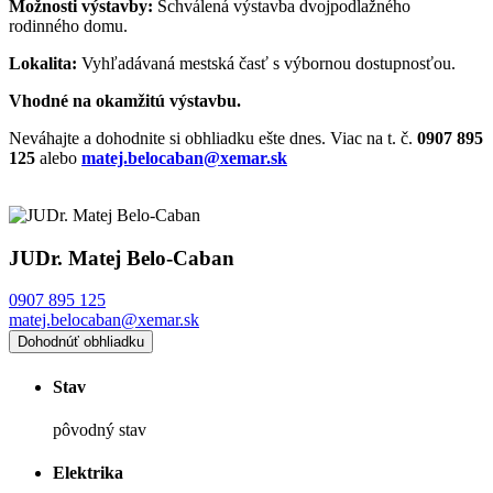
Možnosti výstavby:
Schválená výstavba dvojpodlažného
rodinného domu.
Lokalita:
Vyhľadávaná mestská časť s výbornou dostupnosťou.
Vhodné na okamžitú výstavbu.
Neváhajte a dohodnite si obhliadku ešte dnes. Viac na t. č.
0907 895
125
alebo
matej.belocaban@xemar.sk
JUDr. Matej Belo-Caban
0907 895 125
matej.belocaban@xemar.sk
Dohodnúť obhliadku
Stav
pôvodný stav
Elektrika