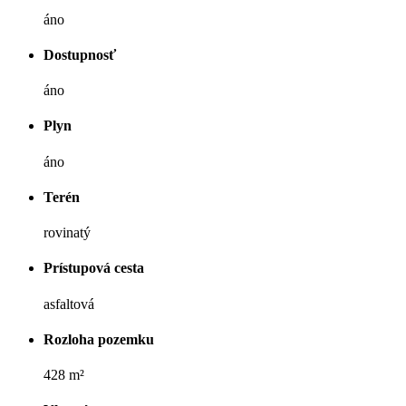
áno
Dostupnosť
áno
Plyn
áno
Terén
rovinatý
Prístupová cesta
asfaltová
Rozloha pozemku
428 m²