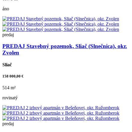
áno
predaj
PREDAJ Stavebný pozemok, Sliač (Slnečnica), okr.
Zvolen
Sliač
158 000,00 €
514 m²
rovinatý
predaj