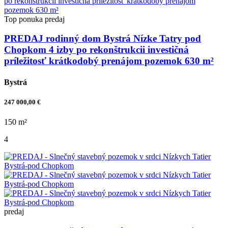
Top ponuka
predaj
PREDAJ rodinný dom Bystrá Nízke Tatry pod
Chopkom 4 izby po rekonštrukcii investičná
príležitosť krátkodobý prenájom pozemok 630 m²
Bystrá
247 000,00 €
150 m²
4
predaj