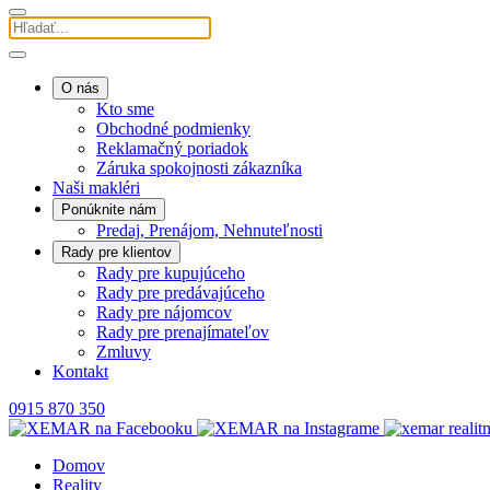
O nás
Kto sme
Obchodné podmienky
Reklamačný poriadok
Záruka spokojnosti zákazníka
Naši makléri
Ponúknite nám
Predaj, Prenájom, Nehnuteľnosti
Rady pre klientov
Rady pre kupujúceho
Rady pre predávajúceho
Rady pre nájomcov
Rady pre prenajímateľov
Zmluvy
Kontakt
0915 870 350
Domov
Reality