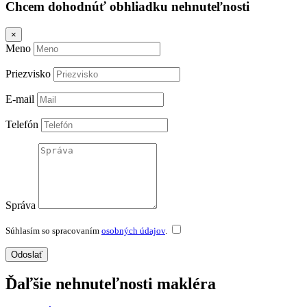
Chcem dohodnúť obhliadku nehnuteľnosti
×
Meno
Priezvisko
E-mail
Telefón
Správa
Súhlasím so spracovaním
osobných údajov
.
Odoslať
Ďaľšie nehnuteľnosti makléra