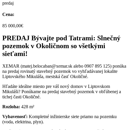
predaj
Cena:
85 000,00€
PREDAJ Bývajte pod Tatrami: Slnečný
pozemok v Okoličnom so všetkými
sieťami!
XEMAR (matej.belocaban@xemar.sk alebo 0907 895 125) ponúka
na predaj rovinatý stavebný pozemok vo vyhľadávanej lokalite
Liptovského Mikuláša, mestská časť Okoličné.
Hľadáte ideálne miesto pre váš nový domov v Liptovskom
Mikuláši? Ponúkame na predaj stavebný pozemok v obľúbenej a
tichej časti Okoličné.
Rozloha:
428 m²
Vybavenosť:
Kompletné inžinierske siete priamo na pozemku
(voda, elektrina, plyn).