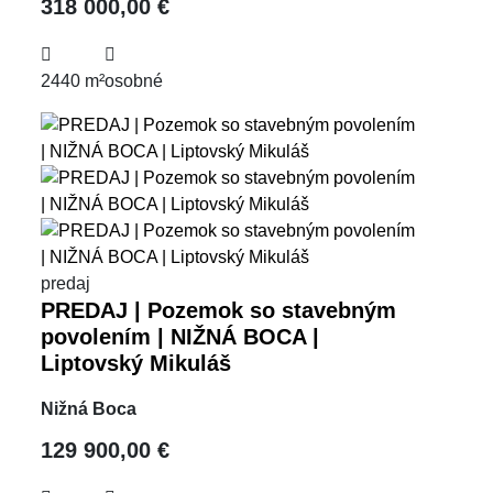
318 000,00 €
2440 m²
osobné
predaj
PREDAJ | Pozemok so stavebným
povolením | NIŽNÁ BOCA |
Liptovský Mikuláš
Nižná Boca
129 900,00 €