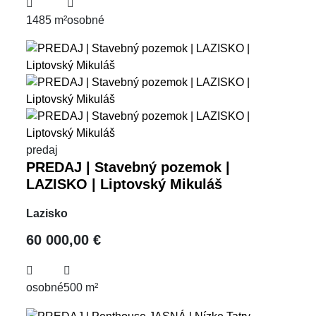
1485 m²
osobné
predaj
PREDAJ | Stavebný pozemok |
LAZISKO | Liptovský Mikuláš
Lazisko
60 000,00 €
osobné
500 m²