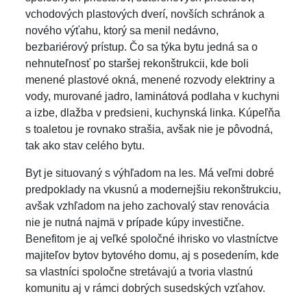
vchodových plastových dverí, novších schránok a
nového výťahu, ktorý sa menil nedávno,
bezbariérový prístup. Čo sa týka bytu jedná sa o
nehnuteľnosť po staršej rekonštrukcii, kde boli
menené plastové okná, menené rozvody elektriny a
vody, murované jadro, laminátová podlaha v kuchyni
a izbe, dlažba v predsieni, kuchynská linka. Kúpeľňa
s toaletou je rovnako strašia, avšak nie je pôvodná,
tak ako stav celého bytu.
Byt je situovaný s výhľadom na les. Má veľmi dobré
predpoklady na vkusnú a modernejšiu rekonštrukciu,
avšak vzhľadom na jeho zachovalý stav renovácia
nie je nutná najmä v prípade kúpy investične.
Benefitom je aj veľké spoločné ihrisko vo vlastníctve
majiteľov bytov bytového domu, aj s posedením, kde
sa vlastníci spoločne stretávajú a tvoria vlastnú
komunitu aj v rámci dobrých susedských vzťahov.