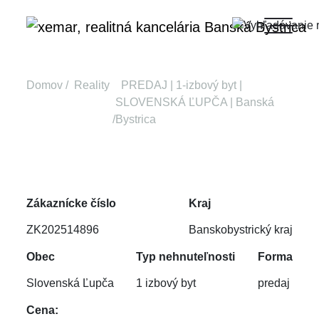
Domov
Reality
PREDAJ | 1-izbový byt |
SLOVENSKÁ ĽUPČA | Banská
Bystrica
Zákaznícke číslo
Kraj
ZK202514896
Banskobystrický kraj
Obec
Typ nehnuteľnosti
Forma
Slovenská Ľupča
1 izbový byt
predaj
Cena: