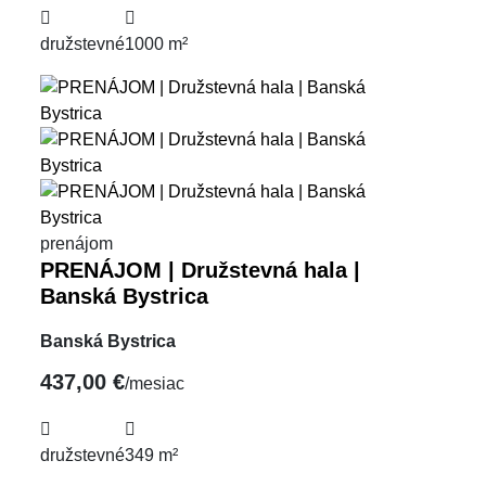
družstevné
1000 m²
prenájom
PRENÁJOM | Družstevná hala |
Banská Bystrica
Banská Bystrica
437,00 €
/mesiac
družstevné
349 m²