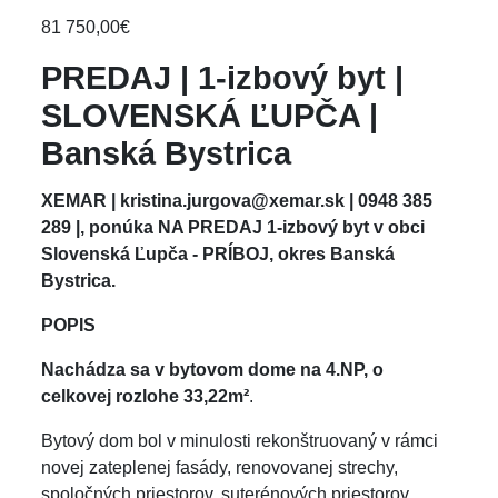
81 750,00€
PREDAJ | 1-izbový byt |
SLOVENSKÁ ĽUPČA |
Banská Bystrica
XEMAR | kristina.jurgova@xemar.sk | 0948 385
289 |, ponúka NA PREDAJ 1-izbový byt v obci
Slovenská Ľupča - PRÍBOJ, okres Banská
Bystrica.
POPIS
Nachádza sa v bytovom dome na 4.NP, o
celkovej rozlohe 33,22m²
.
Bytový dom bol v minulosti rekonštruovaný v rámci
novej zateplenej fasády, renovovanej strechy,
spoločných priestorov, suterénových priestorov,