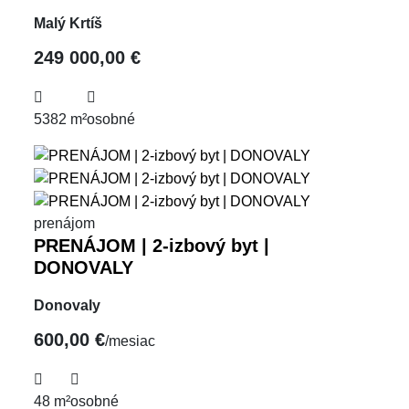
Malý Krtíš
249 000,00 €
5382 m²
osobné
prenájom
PRENÁJOM | 2-izbový byt |
DONOVALY
Donovaly
600,00 €
/mesiac
48 m²
osobné