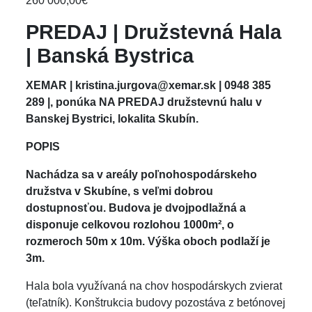
260 000,00€
PREDAJ | Družstevná Hala
| Banská Bystrica
XEMAR | kristina.jurgova@xemar.sk | 0948 385
289 |, ponúka NA PREDAJ družstevnú halu v
Banskej Bystrici, lokalita Skubín.
POPIS
Nachádza sa v areály poľnohospodárskeho
družstva v Skubíne, s veľmi dobrou
dostupnosťou. Budova je dvojpodlažná a
disponuje celkovou rozlohou 1000m²
, o
rozmeroch 50m x 10m. Výška oboch podlaží je
3m.
Hala bola využívaná na chov hospodárskych zvierat
(teľatník). Konštrukcia budovy pozostáva z betónovej