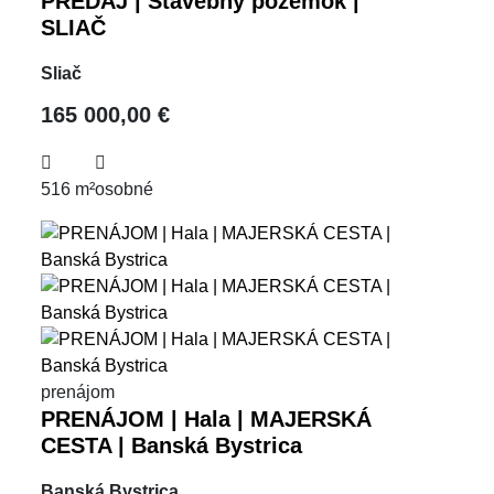
PREDAJ | Stavebný pozemok |
SLIAČ
Sliač
165 000,00 €
516 m²
osobné
prenájom
PRENÁJOM | Hala | MAJERSKÁ
CESTA | Banská Bystrica
Banská Bystrica