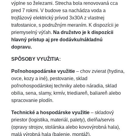
výplne so železami. Strecha bola renovovaná cca
pred 7 rokmi. V budove sa nachádza voda a
trojfázový elektrický prívod 3x30A z vlastnej
trafostanice, s podružným meraním. K dispozícii je
priemyselný výťah.
Na družstvo je k dispozícii
hlavný prístup aj pre dodávku/nákladnú
dopravu.
SPÔSOBY VYUŽITIA:
Poľnohospodárske využitie
– chov zvierat (hydina,
ovce, kozy a iné), pestovanie, sklad
poľnohospodárskej techniky alebo náradia, sklad
obilia, sena, slamy, krmív, triediareň, baliareň alebo
spracovanie plodín.
Technické a hospodárske využitie
– skladový
priestor (logistika, materiál, palety), dielňa/servis
(opravy strojov, stolárska alebo kovovýrobná hala),
malá výrobná hala (balenie, montáž).