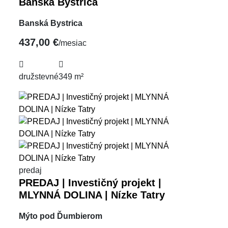
Banská Bystrica
Banská Bystrica
437,00 €
/mesiac
družstevné
349 m²
predaj
PREDAJ | Investičný projekt |
MLYNNÁ DOLINA | Nízke Tatry
Mýto pod Ďumbierom