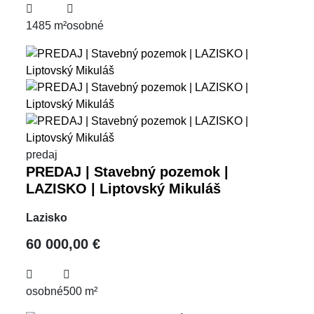
1485 m²
osobné
predaj
PREDAJ | Stavebný pozemok |
LAZISKO | Liptovský Mikuláš
Lazisko
60 000,00 €
osobné
500 m²