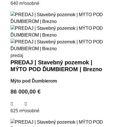
640 m²
osobné
predaj
PREDAJ | Stavebný pozemok |
MÝTO POD ĎUMBIEROM | Brezno
Mýto pod Ďumbierom
86 000,00 €
625 m²
osobné