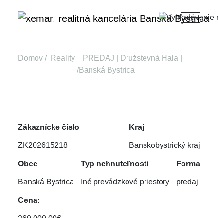
Domov
Reality
PREDAJ | Družstevná Hala |
Banská Bystrica
Zákaznícke číslo
Kraj
ZK202615218
Banskobystrický kraj
Obec
Typ nehnuteľnosti
Forma
Banská Bystrica
Iné prevádzkové priestory
predaj
Cena: