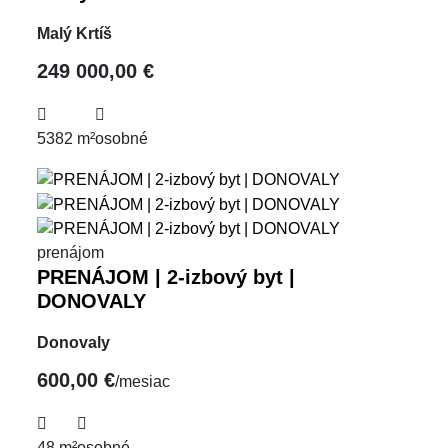
Malý Krtíš
249 000,00 €
5382 m²
osobné
prenájom
PRENÁJOM | 2-izbový byt |
DONOVALY
Donovaly
600,00 €
/mesiac
48 m²
osobné