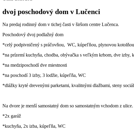
dvoj poschodový dom v Lučenci
Na predaj rodinný dom v tichej časti v širšom centre Lučenca.
Poschodový dvoj podlažný dom
*celý podpivničený s práčovňou, WC, kúpeľňou, plynovou kotolňou, 
*na prízemí kuchyňa, chodba, obývačka s veľkým krbom, dve izby, 
*na medziposchodí dve miestnosti
*na poschodí 3 izby, 3 lodžie, kúpeľňa, WC
*dlážky kryté drevenými parketami, kvalitnými dlažbami, steny soci
Na dvore je menší samostatný dom so samostatným vchodom z ulice.
*2x garáž
*kuchyňa, 2x izba, kúpeľňa, WC