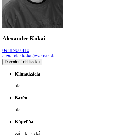
Alexander Kókai
0948 960 410
alexander.kokai@xemar.sk
Dohodnúť obhliadku
Klimatizácia
nie
Bazén
nie
Kúpeľňa
vaňa klasická