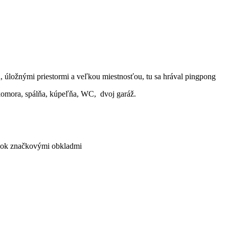
úložnými priestormi a veľkou miestnosťou, tu sa hrával pingpong
komora, spálňa, kúpeľňa, WC, dvoj garáž.
álok značkovými obkladmi