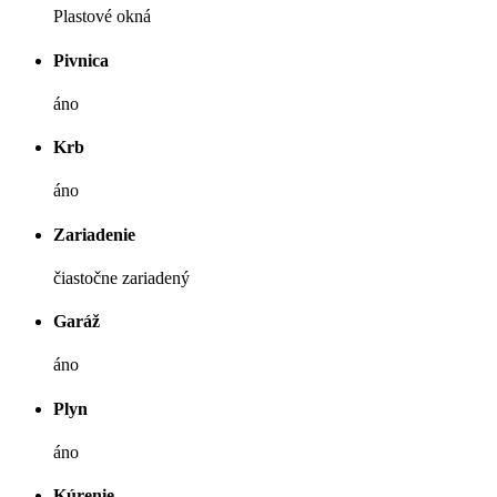
Plastové okná
Pivnica
áno
Krb
áno
Zariadenie
čiastočne zariadený
Garáž
áno
Plyn
áno
Kúrenie