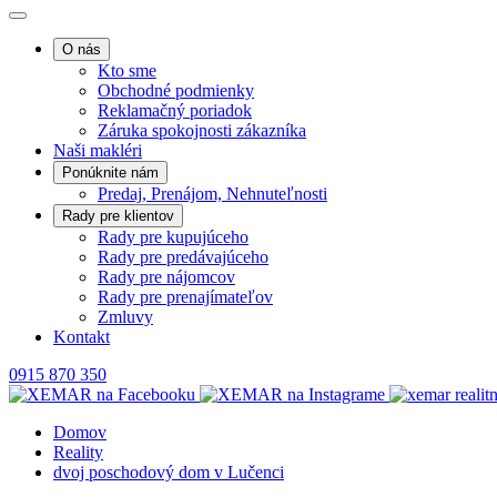
O nás
Kto sme
Obchodné podmienky
Reklamačný poriadok
Záruka spokojnosti zákazníka
Naši makléri
Ponúknite nám
Predaj, Prenájom, Nehnuteľnosti
Rady pre klientov
Rady pre kupujúceho
Rady pre predávajúceho
Rady pre nájomcov
Rady pre prenajímateľov
Zmluvy
Kontakt
0915 870 350
Domov
Reality
dvoj poschodový dom v Lučenci