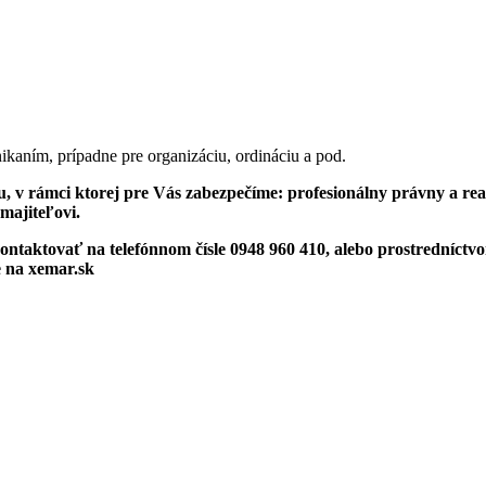
nikaním, prípadne pre organizáciu, ordináciu a pod.
u, v rámci ktorej pre Vás zabezpečíme: profesionálny právny a rea
 majiteľovi.
ntaktovať na telefónnom čísle 0948 960 410, alebo prostredníct
e na xemar.sk