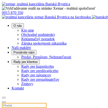
0915 870 350
O nás
Kto sme
Obchodné podmienky
Reklamačný poriadok
Záruka spokojnosti zákazníka
Naši makléri
Ponúknite nám
Predaj, Prenájom, Nehnuteľnosti
Rady pre klientov
Rady pre kupujúceho
Rady pre predávajúceho
Rady pre nájomcov
Rady pre prenajímateľov
Zmluvy
Kontakt