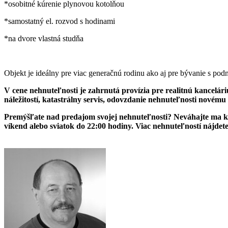
*osobitné kúrenie plynovou kotolňou
*samostatný el. rozvod s hodinami
*na dvore vlastná studňa
Objekt je ideálny pre viac generačnú rodinu ako aj pre bývanie s pod
V cene nehnuteľnosti je zahrnutá provízia pre realitnú kancelári
náležitostí, katastrálny servis, odovzdanie nehnuteľnosti novému
Premýšľate nad predajom svojej nehnuteľnosti? Neváhajte ma ko
víkend alebo sviatok do 22:00 hodiny. Viac nehnuteľností nájdet