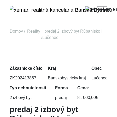
Domov
Reality
predaj 2 izbový byt Rúbanisko II
Lučenec
Zákaznícke číslo
Kraj
Obec
ZK202413857
Banskobystrický kraj
Lučenec
Typ nehnuteľnosti
Forma
Cena:
2 izbový byt
predaj
81 000,00€
predaj 2 izbový byt