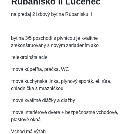
Rúbanisko II Lučenec
na predaj 2 izbový byt na Rúbanisku II
byt na 3/5 poschodí s pivnicou je kvalitne
zrekonštruovaný s novým zariadením ako
*elektroinštalácie
*nová kúpeľňa, práčka, WC
*nová kuchynská linka, plynový sporák, el. rúra,
chladnička s mrazničkou
*nové kvalitné dlážky a dlažby
*nové interiérové dvere + bezpečnostné vchodové,
plastové okná
Vchod má výťah