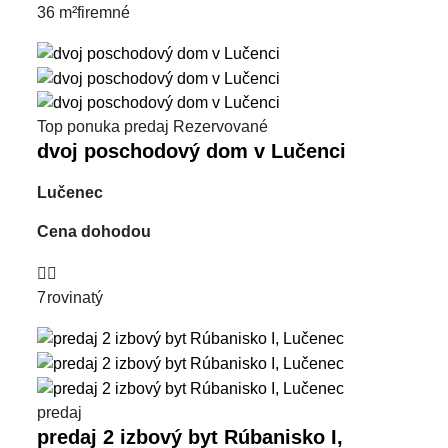
36 m²
firemné
Top ponuka
predaj
Rezervované
dvoj poschodový dom v Lučenci
Lučenec
Cena dohodou
7
rovinatý
predaj
predaj 2 izbový byt Rúbanisko I,