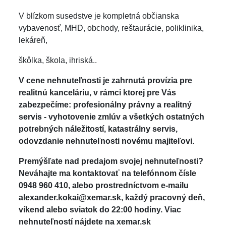
V blízkom susedstve je kompletná občianska
vybavenosť, MHD, obchody, reštaurácie, poliklinika,
lekáreň,
škôlka, škola, ihriská..
V cene nehnuteľnosti je zahrnutá provízia pre
realitnú kanceláriu, v rámci ktorej pre Vás
zabezpečíme: profesionálny právny a realitný
servis - vyhotovenie zmlúv a všetkých ostatných
potrebných náležitostí, katastrálny servis,
odovzdanie nehnuteľnosti novému majiteľovi.
Premýšľate nad predajom svojej nehnuteľnosti?
Neváhajte ma kontaktovať na telefónnom čísle
0948 960 410, alebo prostredníctvom e-mailu
alexander.kokai@xemar.sk, každý pracovný deň,
víkend alebo sviatok do 22:00 hodiny. Viac
nehnuteľností nájdete na xemar.sk