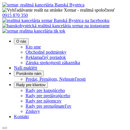
0915 870 350
O nás
Kto sme
Obchodné podmienky
Reklamačný poriadok
Záruka spokojnosti zákazníka
Naši makléri
Ponúknite nám
Predaj, Prenájom, Nehnuteľnosti
Rady pre klientov
Rady pre kupujúceho
Rady pre predávajúceho
Rady pre nájomcov
Rady pre prenajímateľov
Zmluvy
Kontakt