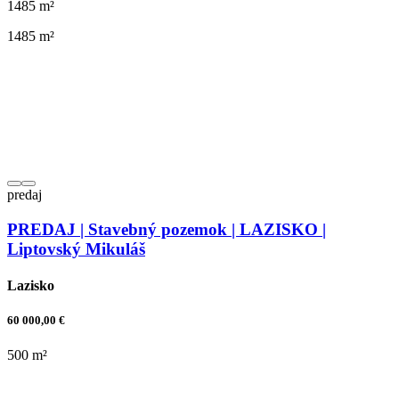
1485 m²
1485 m²
predaj
PREDAJ | Stavebný pozemok | LAZISKO |
Liptovský Mikuláš
Lazisko
60 000,00 €
500 m²