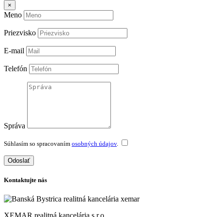
×
Meno
Priezvisko
E-mail
Telefón
Správa
Súhlasím so spracovaním
osobných údajov
.
Odoslať
Kontaktujte nás
XEMAR realitná kancelária s.r.o.