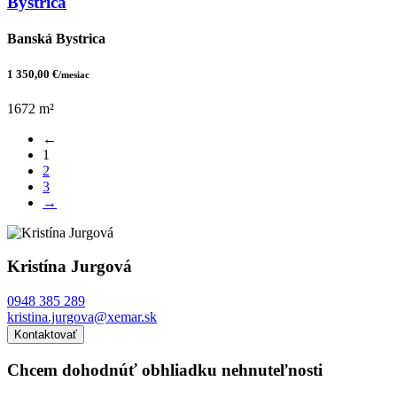
Bystrica
Banská Bystrica
1 350,00 €
/mesiac
1672 m²
←
1
2
3
→
Kristína Jurgová
0948 385 289
kristina.jurgova@xemar.sk
Kontaktovať
Chcem dohodnúť obhliadku nehnuteľnosti