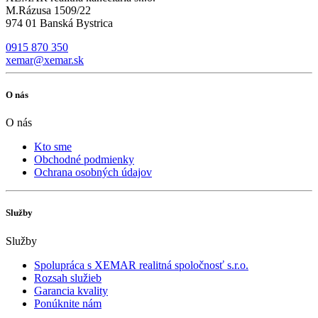
M.Rázusa 1509/22
974 01 Banská Bystrica
0915 870 350
xemar@xemar.sk
O nás
O nás
Kto sme
Obchodné podmienky
Ochrana osobných údajov
Služby
Služby
Spolupráca s XEMAR realitná spoločnosť s.r.o.
Rozsah služieb
Garancia kvality
Ponúknite nám