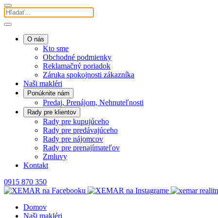
O nás
Kto sme
Obchodné podmienky
Reklamačný poriadok
Záruka spokojnosti zákazníka
Naši makléri
Ponúknite nám
Predaj, Prenájom, Nehnuteľnosti
Rady pre klientov
Rady pre kupujúceho
Rady pre predávajúceho
Rady pre nájomcov
Rady pre prenajímateľov
Zmluvy
Kontakt
0915 870 350
Domov
Naši makléri