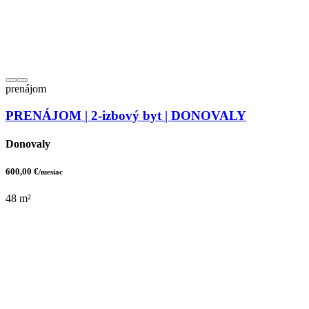
prenájom
PRENÁJOM | 2-izbový byt | DONOVALY
Donovaly
600,00 €
/mesiac
48 m²