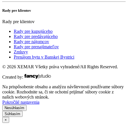
Rady pre klientov
Rady pre klientov
Rady pre kupujúceho
Rady pre predávajúceho
Rady pre nájomcov
Rady pre prenajímateľov
Zmluvy
Prenájom bytu v Banskej Bystrici
© 2026 XEMAR Všetky práva vyhradené/All Rights Reserved.
Created by:
Na prispôsobenie obsahu a analýzu návštevnosti používame súbory
cookie. Rozhodnite sa, či ste ochotní prijímať súbory cookie z
našich webových stránok.
Pokročilé nastavenia
Nesúhlasím
Súhlasím
×