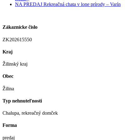
NA PREDAJ Rekreačná chata v lone prírody – Varín
Zákaznícke číslo
ZK202615550
Kraj
Žilinský kraj
Obec
Žilina
Typ nehnuteľnosti
Chalupa, rekreačný domček
Forma
predaj