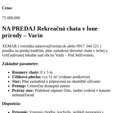
Cena:
75 000,00€
NA PREDAJ Rekreačná chata v lone
prírody – Varín
XEMAR ( veronika.satarova@xemar.sk alebo 0917 344 521 )
ponúka na predaj tradičnú, plne zariadenú drevenú chatu v tichej a
vyhľadávanej lokalite nad obcou Varín – Pod Jedľovinou.
Základné parametre:
Rozmery chaty:
8 x 5 m
Úžitková plocha:
cca 51 m² (vrátane podkrovia)
Stav:
Plne zariadená a pripravená na okamžité užívanie
Prístup:
Celoročne dostupná autom
Právny stav:
Pridelené súpisné číslo, riadne vedená v katastri
nehnuteľností
Dispozícia:
Prízemie:
Vstupná chodba, kuchyňa, jedáleň prepojená s