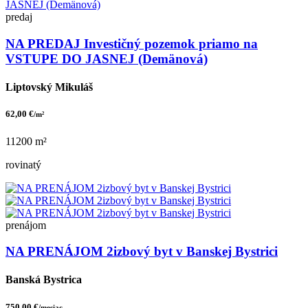
predaj
NA PREDAJ Investičný pozemok priamo na
VSTUPE DO JASNEJ (Demänová)
Liptovský Mikuláš
62,00 €
/m²
11200 m²
rovinatý
prenájom
NA PRENÁJOM 2izbový byt v Banskej Bystrici
Banská Bystrica
750,00 €
/mesiac