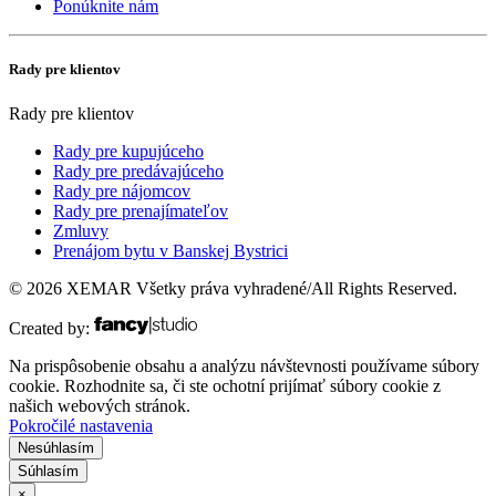
Ponúknite nám
Rady pre klientov
Rady pre klientov
Rady pre kupujúceho
Rady pre predávajúceho
Rady pre nájomcov
Rady pre prenajímateľov
Zmluvy
Prenájom bytu v Banskej Bystrici
© 2026 XEMAR Všetky práva vyhradené/All Rights Reserved.
Created by:
Na prispôsobenie obsahu a analýzu návštevnosti používame súbory
cookie. Rozhodnite sa, či ste ochotní prijímať súbory cookie z
našich webových stránok.
Pokročilé nastavenia
Nesúhlasím
Súhlasím
×