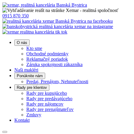
0915 870 350
O nás
Kto sme
Obchodné podmienky
Reklamačný poriadok
Záruka spokojnosti zákazníka
Naši makléri
Ponúknite nám
Predaj, Prenájom, Nehnuteľnosti
Rady pre klientov
Rady pre kupujúceho
Rady pre predávajúceho
Rady pre nájomcov
Rady pre prenajímateľov
Zmluvy
Kontakt