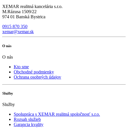
XEMAR realitná kancelária s.r.o.
M.Rázusa 1509/22
974 01 Banská Bystrica
0915 870 350
xemar@xemar.sk
O nás
O nás
Kto sme
Obchodné podmienky
Ochrana osobných údajov
Služby
Služby
Spolupráca s XEMAR realitná spoločnosť s.r.o.
Rozsah služieb
Garancia kvality