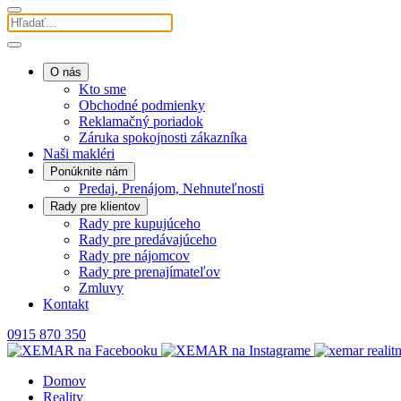
O nás
Kto sme
Obchodné podmienky
Reklamačný poriadok
Záruka spokojnosti zákazníka
Naši makléri
Ponúknite nám
Predaj, Prenájom, Nehnuteľnosti
Rady pre klientov
Rady pre kupujúceho
Rady pre predávajúceho
Rady pre nájomcov
Rady pre prenajímateľov
Zmluvy
Kontakt
0915 870 350
Domov
Reality