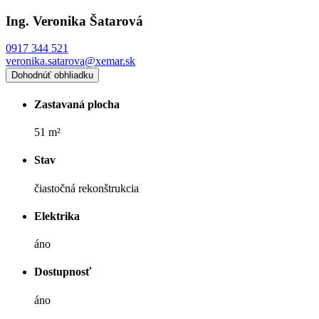
Ing. Veronika Šatarová
0917 344 521
veronika.satarova@xemar.sk
Dohodnúť obhliadku
Zastavaná plocha
51 m²
Stav
čiastočná rekonštrukcia
Elektrika
áno
Dostupnosť
áno