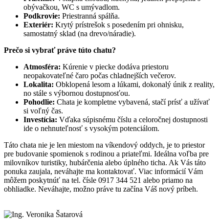
obývačkou, WC s umývadlom.
Podkrovie:
Priestranná spálňa.
Exteriér:
Krytý prístrešok s posedením pri ohnisku,
samostatný sklad (na drevo/náradie).
Prečo si vybrať práve túto chatu?
Atmosféra:
Kúrenie v piecke dodáva priestoru
neopakovateľné čaro počas chladnejších večerov.
Lokalita:
Obklopená lesom a lúkami, dokonalý únik z reality,
no stále s výbornou dostupnosťou.
Pohodlie:
Chata je kompletne vybavená, stačí prísť a užívať
si voľný čas.
Investícia:
Vďaka súpisnému číslu a celoročnej dostupnosti
ide o nehnuteľnosť s vysokým potenciálom.
Táto chata nie je len miestom na víkendový oddych, je to priestor
pre budovanie spomienok s rodinou a priateľmi. Ideálna voľba pre
milovníkov turistiky, hubárčenia alebo úplného ticha. Ak Vás táto
ponuka zaujala, neváhajte ma kontaktovať. Viac informácií Vám
môžem poskytnúť na tel. čísle 0917 344 521 alebo priamo na
obhliadke. Neváhajte, možno práve tu začína Váš nový príbeh.