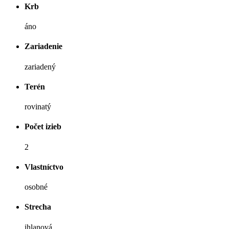
Krb
áno
Zariadenie
zariadený
Terén
rovinatý
Počet izieb
2
Vlastníctvo
osobné
Strecha
ihlanová