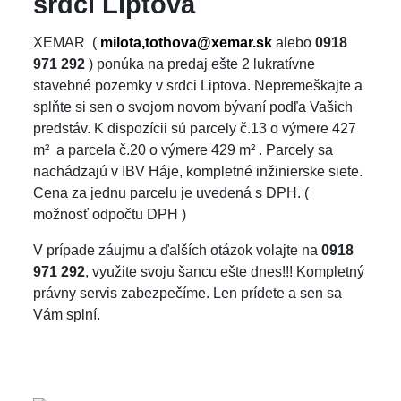
srdci Liptova
XEMAR (
milota,tothova@xemar.sk
alebo
0918
971 292
) ponúka na predaj ešte 2 lukratívne
stavebné pozemky v srdci Liptova. Nepremeškajte a
splňte si sen o svojom novom bývaní podľa Vašich
predstáv. K dispozícii sú parcely č.13 o výmere 427
m² a parcela č.20 o výmere 429 m² . Parcely sa
nachádzajú v IBV Háje, kompletné inžinierske siete.
Cena za jednu parcelu je uvedená s DPH. (
možnosť odpočtu DPH )
V prípade záujmu a ďalších otázok volajte na
0918
971 292
, využite svoju šancu ešte dnes!!! Kompletný
právny servis zabezpečíme. Len prídete a sen sa
Vám splní.