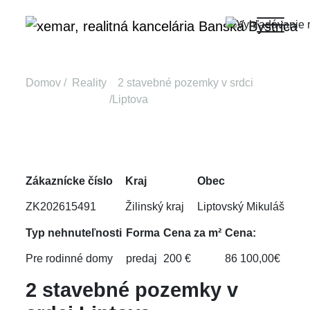
Domov
Reality
2 stavebné pozemky v srdci
Liptova
Zákaznícke číslo
Kraj
Obec
ZK202615491
Žilinský kraj
Liptovský Mikuláš
Typ nehnuteľnosti
Forma
Cena za m²
Cena:
Pre rodinné domy
predaj
200 €
86 100,00€
2 stavebné pozemky v