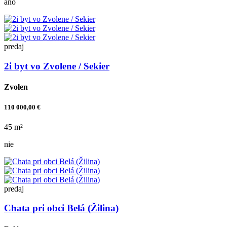
áno
predaj
2i byt vo Zvolene / Sekier
Zvolen
110 000,00 €
45 m²
nie
predaj
Chata pri obci Belá (Žilina)