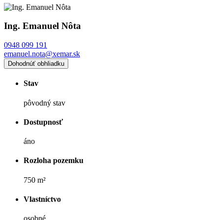
Ing. Emanuel Nôta
0948 099 191
emanuel.nota@xemar.sk
Dohodnúť obhliadku
Stav
pôvodný stav
Dostupnosť
áno
Rozloha pozemku
750 m²
Vlastníctvo
osobné