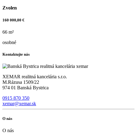
Zvolen
160 000,00 €
66 m²
osobné
Kontaktujte nás
XEMAR realitná kancelária s.r.o.
M.Rázusa 1509/22
974 01 Banská Bystrica
0915 870 350
xemar@xemar.sk
O nás
O nás