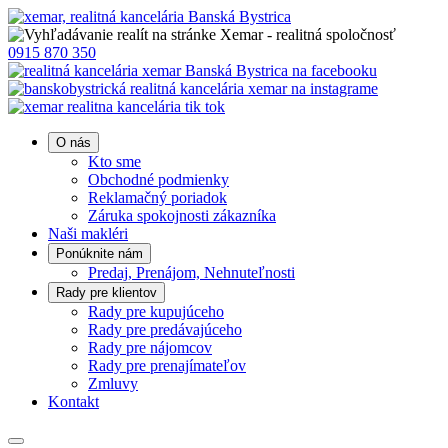
0915 870 350
O nás
Kto sme
Obchodné podmienky
Reklamačný poriadok
Záruka spokojnosti zákazníka
Naši makléri
Ponúknite nám
Predaj, Prenájom, Nehnuteľnosti
Rady pre klientov
Rady pre kupujúceho
Rady pre predávajúceho
Rady pre nájomcov
Rady pre prenajímateľov
Zmluvy
Kontakt