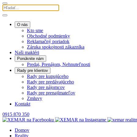
O nás
Kto sme
Obchodné podmienky
Reklamačný poriadok
Záruka spokojnosti zákazníka
Naši makléri
Ponúknite nám
Predaj, Prenájom, Nehnuteľnosti
Rady pre klientov
Rady pre kupujúceho
Rady pre predávajúceho
Rady pre nájomcov
Rady pre prenajímateľov
Zmluvy
Kontakt
0915 870 350
Domov
Reality