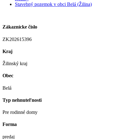
Stavebný pozemok v obci Belá (Žilina)
Zákaznícke číslo
ZK202615396
Kraj
Žilinský kraj
Obec
Belá
Typ nehnuteľnosti
Pre rodinné domy
Forma
predaj