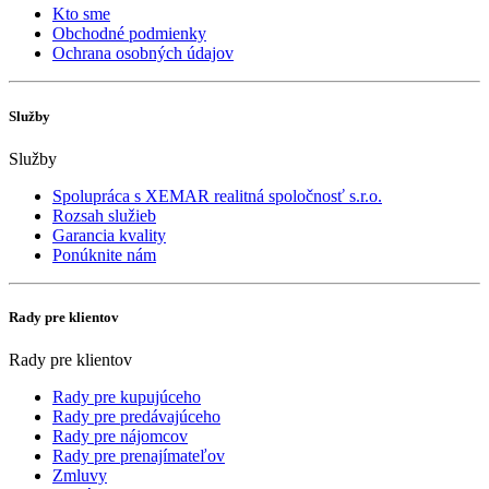
Kto sme
Obchodné podmienky
Ochrana osobných údajov
Služby
Služby
Spolupráca s XEMAR realitná spoločnosť s.r.o.
Rozsah služieb
Garancia kvality
Ponúknite nám
Rady pre klientov
Rady pre klientov
Rady pre kupujúceho
Rady pre predávajúceho
Rady pre nájomcov
Rady pre prenajímateľov
Zmluvy