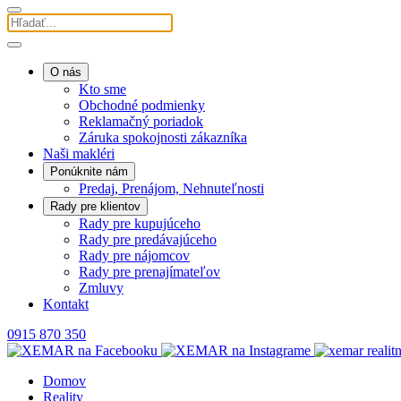
O nás
Kto sme
Obchodné podmienky
Reklamačný poriadok
Záruka spokojnosti zákazníka
Naši makléri
Ponúknite nám
Predaj, Prenájom, Nehnuteľnosti
Rady pre klientov
Rady pre kupujúceho
Rady pre predávajúceho
Rady pre nájomcov
Rady pre prenajímateľov
Zmluvy
Kontakt
0915 870 350
Domov
Reality