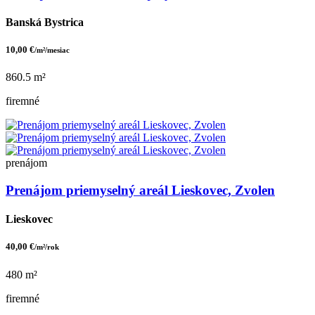
Banská Bystrica
10,00 €
/m²/mesiac
860.5 m²
firemné
prenájom
Prenájom priemyselný areál Lieskovec, Zvolen
Lieskovec
40,00 €
/m²/rok
480 m²
firemné