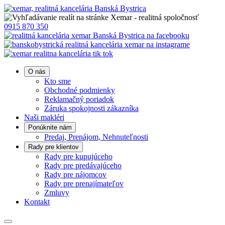
0915 870 350
O nás
Kto sme
Obchodné podmienky
Reklamačný poriadok
Záruka spokojnosti zákazníka
Naši makléri
Ponúknite nám
Predaj, Prenájom, Nehnuteľnosti
Rady pre klientov
Rady pre kupujúceho
Rady pre predávajúceho
Rady pre nájomcov
Rady pre prenajímateľov
Zmluvy
Kontakt