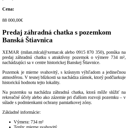
Cena:
88 000,00€
Predaj záhradná chatka s pozemkom
Banská Štiavnica
XEMAR (milan.mlcal@xemar.sk alebo 0915 870 350), ponúka na
predaj záhradnú chatku s atraktívny pozemok o výmere 734 m²,
nachádzajúci sa v centre historickej Banskej Štiavnice.
Pozemok je mierne svahovitý, s krásnym výhľadom a jedinečnou
atmosférou. V tesnej blízkosti sa nachádza zámok, ktorý podčiarkuje
historickú hodnotu tejto lokality.
Na pozemku sa nachádza záhradná chatka, ktorá môže slúžiť na
rekreačné účely alebo ako zázemie pri ďalšom rozvoji pozemku – v
súlade s podmienkami ochrany pamiatkovej zóny.
Základné informácie:
Výmera: 734 m²
Terén: mierne svahovitý