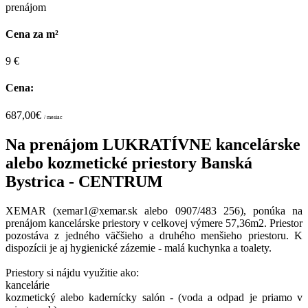
prenájom
Cena za m²
9 €
Cena:
687,00€
/ mesiac
Na prenájom LUKRATÍVNE kancelárske
alebo kozmetické priestory Banská
Bystrica - CENTRUM
XEMAR (xemar1@xemar.sk alebo 0907/483 256), ponúka na
prenájom kancelárske priestory v celkovej výmere 57,36m2. Priestor
pozostáva z jedného väčšieho a druhého menšieho priestoru. K
dispozícii je aj hygienické zázemie - malá kuchynka a toalety.
Priestory si nájdu využitie ako:
kancelárie
kozmetický alebo kadernícky salón - (voda a odpad je priamo v