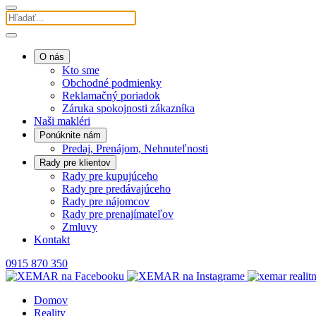
O nás
Kto sme
Obchodné podmienky
Reklamačný poriadok
Záruka spokojnosti zákazníka
Naši makléri
Ponúknite nám
Predaj, Prenájom, Nehnuteľnosti
Rady pre klientov
Rady pre kupujúceho
Rady pre predávajúceho
Rady pre nájomcov
Rady pre prenajímateľov
Zmluvy
Kontakt
0915 870 350
Domov
Reality