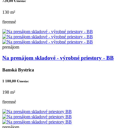
720,00 €
/mesiac
130 m²
firemné
prenájom
Na prenájom skladové - výrobné priestory - BB
Banská Bystrica
1 100,00 €
/mesiac
198 m²
firemné
prenájom