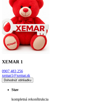
XEMAR 1
0907 483 256
xemar1@xemar.sk
Dohodnúť obhliadku
Stav
kompletná rekonštrukcia