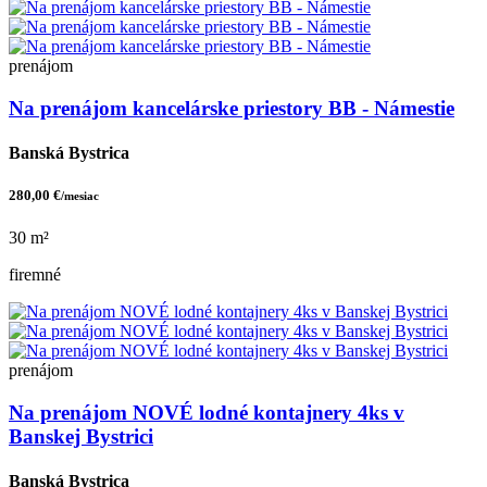
prenájom
Na prenájom kancelárske priestory BB - Námestie
Banská Bystrica
280,00 €
/mesiac
30 m²
firemné
prenájom
Na prenájom NOVÉ lodné kontajnery 4ks v
Banskej Bystrici
Banská Bystrica