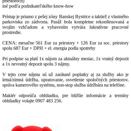
priestoroch)
iné podľa podnikateľského know-how
Prístup je priamo z pešej zóny Banskej Bystrice a taktiež z vlastného
parkoviska zo zádvoria. Pasáž bola kompletne rekonštruovaná a
svojím vzhľadom a vybavením vytvára lukratívne pracovné
prostredie.
CENA: mesačne 561 Eur za priestory + 126 Eur za soc. priestory
spolu 687 Eur + DPH + el. energia podla spotreby
Pri podpise sa platí 1x nájom za aktuálny mesiac, 1x vratný depozit
a 1x nevratný depozit spolu 3 nájmy.
V tejto cene nájmu sú už zarátané poplatky aj za služby ako je
letná/zimná údržba, upratovanie, osvetlenie spoločných priestorov,
správa kamerového systému, non-stop služba údržbára na telefóne.
Maklér odporúča obhliadku, pre bližšie informácie a termíny
obhliadky volajte 0907 483 256.