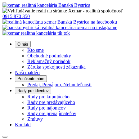
0915 870 350
O nás
Kto sme
Obchodné podmienky
Reklamačný poriadok
Záruka spokojnosti zákazníka
Naši makléri
Ponúknite nám
Predaj, Prenájom, Nehnuteľnosti
Rady pre klientov
Rady pre kupujúceho
Rady pre predávajúceho
Rady pre nájomcov
Rady pre prenajímateľov
Zmluvy
Kontakt