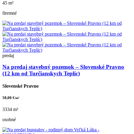
45 m²
firemné
predaj
Na predaj stavebný pozemok – Slovenské Pravno
(12 km od Turčianskych Teplíc)
Slovenské Pravno
58,00 €
/m²
3334 m²
osobné