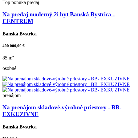
Top ponuka
predaj
Na predaj moderný 2i byt Banská Bystrica -
CENTRUM
Banská Bystrica
400 000,00 €
85 m²
osobné
prenájom
Na prenájom skladové-výrobné priestory - BB-
EXKUZIVNE
Banská Bystrica