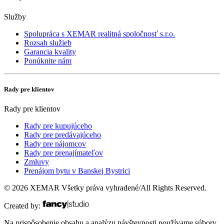
Služby
Spolupráca s XEMAR realitná spoločnosť s.r.o.
Rozsah služieb
Garancia kvality
Ponúknite nám
Rady pre klientov
Rady pre klientov
Rady pre kupujúceho
Rady pre predávajúceho
Rady pre nájomcov
Rady pre prenajímateľov
Zmluvy
Prenájom bytu v Banskej Bystrici
© 2026 XEMAR Všetky práva vyhradené/All Rights Reserved.
Created by:
Na prispôsobenie obsahu a analýzu návštevnosti používame súbory