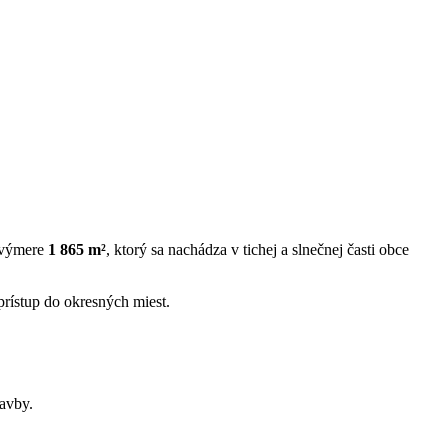
 výmere
1 865 m²
, ktorý sa nachádza v tichej a slnečnej časti obce
rístup do okresných miest.
tavby.