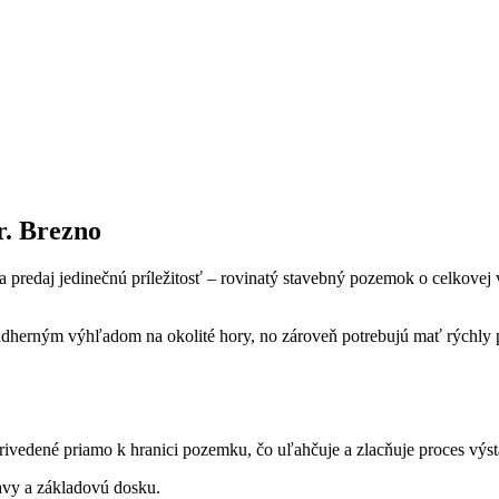
. Brezno
redaj jedinečnú príležitosť – rovinatý stavebný pozemok o celkovej
nádherným výhľadom na okolité hory, no zároveň potrebujú mať rýchly p
 privedené priamo k hranici pozemku, čo uľahčuje a zlacňuje proces výs
avy a základovú dosku.