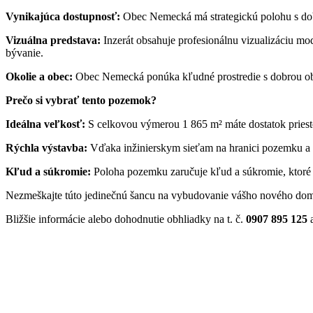
Vynikajúca dostupnosť:
Obec Nemecká má strategickú polohu s dob
Vizuálna predstava:
Inzerát obsahuje profesionálnu vizualizáciu m
bývanie.
Okolie a obec:
Obec Nemecká ponúka kľudné prostredie s dobrou občia
Prečo si vybrať tento pozemok?
Ideálna veľkosť:
S celkovou výmerou 1 865 m² máte dostatok priest
Rýchla výstavba:
Vďaka inžinierskym sieťam na hranici pozemku a 
Kľud a súkromie:
Poloha pozemku zaručuje kľud a súkromie, ktoré 
Nezmeškajte túto jedinečnú šancu na vybudovanie vášho nového domo
Bližšie informácie alebo dohodnutie obhliadky na t. č.
0907 895 125