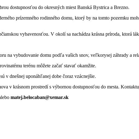
rou dostupnosťou do okresných miest Banská Bystrica a Brezno.
oderného prízemného rodinného domu, ktorý by na tomto pozemku mohol 
nskou vybavenosťou. V okolí sa nachádza krásna príroda, ktorá láka na
oru na vybudovanie domu podľa vašich snov, veľkorysej záhrady a rel
rovinatému terénu môžete začať stavať okamžite.
sú v dnešnej uponáhľanej dobe čoraz vzácnejšie.
va v krásnom prostredí s výbornou dostupnosťou do mesta. Kontaktujt
alebo
matej.belocaban@xemar.sk