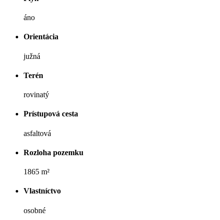
áno
Orientácia
južná
Terén
rovinatý
Prístupová cesta
asfaltová
Rozloha pozemku
1865 m²
Vlastníctvo
osobné