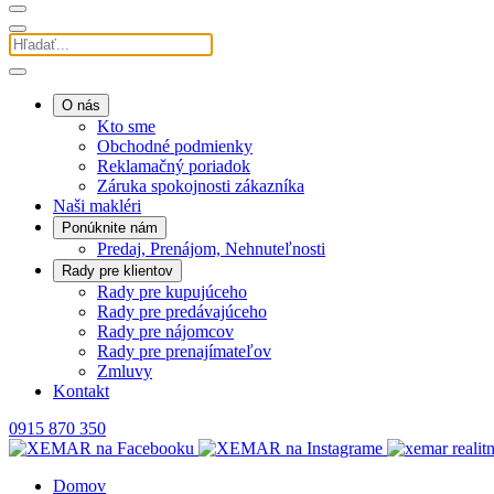
O nás
Kto sme
Obchodné podmienky
Reklamačný poriadok
Záruka spokojnosti zákazníka
Naši makléri
Ponúknite nám
Predaj, Prenájom, Nehnuteľnosti
Rady pre klientov
Rady pre kupujúceho
Rady pre predávajúceho
Rady pre nájomcov
Rady pre prenajímateľov
Zmluvy
Kontakt
0915 870 350
Domov