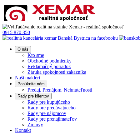
0915 870 350
O nás
Kto sme
Obchodné podmienky
Reklamačný poriadok
Záruka spokojnosti zákazníka
Naši makléri
Ponúknite nám
Predaj, Prenájom, Nehnuteľnosti
Rady pre klientov
Rady pre kupujúceho
Rady pre predávajúceho
Rady pre nájomcov
Rady pre prenajímateľov
Zmluvy
Kontakt