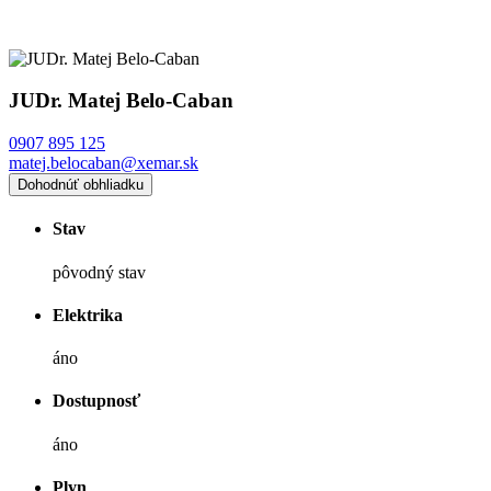
JUDr. Matej Belo-Caban
0907 895 125
matej.belocaban@xemar.sk
Dohodnúť obhliadku
Stav
pôvodný stav
Elektrika
áno
Dostupnosť
áno
Plyn