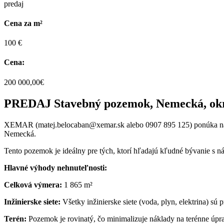
predaj
Cena za m²
100 €
Cena:
200 000,00€
PREDAJ Stavebný pozemok, Nemecká, okr
XEMAR (matej.belocaban@xemar.sk alebo 0907 895 125) ponúka na p
Nemecká.
Tento pozemok je ideálny pre tých, ktorí hľadajú kľudné bývanie s 
Hlavné výhody nehnuteľnosti:
Celková výmera:
1 865 m²
Inžinierske siete:
Všetky inžinierske siete (voda, plyn, elektrina) sú
Terén:
Pozemok je rovinatý, čo minimalizuje náklady na terénne úpr