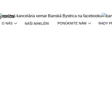
O NÁS
PONÚKNITE NÁM
RADY P
NAŠI MAKLÉRI
nské