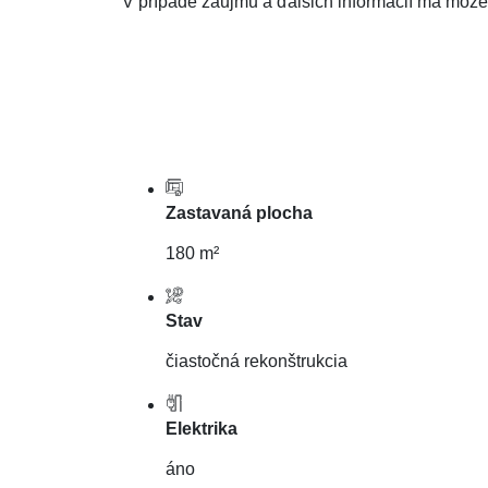
V prípade záujmu a ďalšich informácií ma môžete
Zastavaná plocha
180 m²
Stav
čiastočná rekonštrukcia
Elektrika
áno