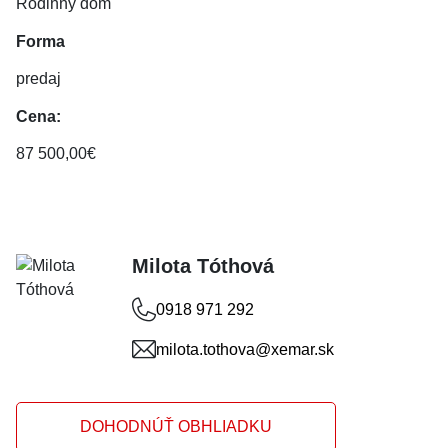
Rodinný dom
Forma
predaj
Cena:
87 500,00€
Milota Tóthová
0918 971 292
milota.tothova@xemar.sk
DOHODNÚŤ OBHLIADKU