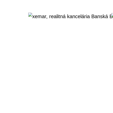
Domov
Reality
Predaj 2 rodinné domy Jese