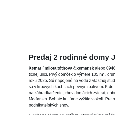
Predaj 2 rodinné domy 
Xemar
(
milota.tóthova@xemar.sk
alebo
0948
tichej ulici. Prvý domček o výmere 105
m²
, dru
roku 2025. Sú napojené na vodu z vlastnej studn
sa v krbových kachliach pevným palivom. K d
na záhradkárčenie, chov domácich zvierat, dobu
Maďarsko. Bohaté kultúrne vyžitie v okolí. Pr
podnikateľských snov.