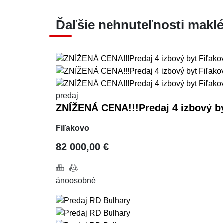
Ďaľšie nehnuteľnosti maklé
predaj
ZNÍŽENÁ CENA!!!Predaj 4 izbový b
Fiľakovo
82 000,00 €
áno
osobné