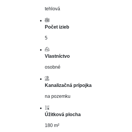
tehlová
Počet izieb
5
Vlastníctvo
osobné
Kanalizačná prípojka
na pozemku
Úžitková plocha
180 m²