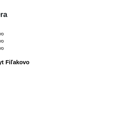
ra
yt Fiľakovo