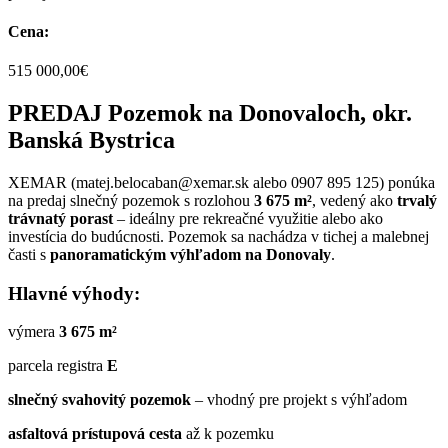
Cena:
515 000,00€
PREDAJ Pozemok na Donovaloch, okr.
Banská Bystrica
XEMAR (matej.belocaban@xemar.sk alebo 0907 895 125) ponúka
na predaj slnečný pozemok s rozlohou
3 675 m²
, vedený ako
trvalý
trávnatý porast
– ideálny pre rekreačné využitie alebo ako
investícia do budúcnosti. Pozemok sa nachádza v tichej a malebnej
časti s
panoramatickým výhľadom na Donovaly
.
Hlavné výhody:
výmera
3 675 m²
parcela registra
E
slnečný svahovitý pozemok
– vhodný pre projekt s výhľadom
asfaltová prístupová cesta
až k pozemku