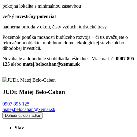
pokojná lokalita s minimálnou zástavbou
veľký
investičný potenciál
nádherná príroda v okolí, čistý vzduch, turistické trasy
Pozemok ponúka možnosti budúceho rozvoja – či už uvažujete o
rekreačnom objekte, mobilnom dome, ekologickej stavbe alebo
dlhodobej investícii.
Neváhajte a dohodnite si obhliadku ešte dnes. Viac na t. č.
0907 895
125
alebo
matej.belocaban@xemar.sk
JUDr. Matej Belo-Caban
0907 895 125
matej.belocaban@xemar.sk
Dohodnúť obhliadku
Stav