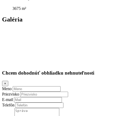
3675 m²
Galéria
Chcem dohodnúť obhliadku nehnuteľnosti
×
Meno
Priezvisko
E-mail
Telefón