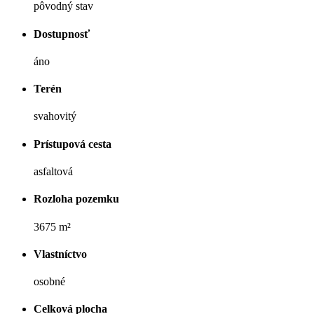
pôvodný stav
Dostupnosť
áno
Terén
svahovitý
Prístupová cesta
asfaltová
Rozloha pozemku
3675 m²
Vlastníctvo
osobné
Celková plocha