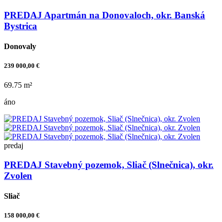
PREDAJ Apartmán na Donovaloch, okr. Banská
Bystrica
Donovaly
239 000,00 €
69.75 m²
áno
predaj
PREDAJ Stavebný pozemok, Sliač (Slnečnica), okr.
Zvolen
Sliač
158 000,00 €