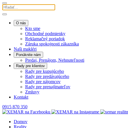
O nás
Kto sme
Obchodné podmienky
Reklamačný poriadok
Záruka spokojnosti zákazníka
Naši makléri
Ponúknite nám
Predaj, Prenájom, Nehnuteľnosti
Rady pre klientov
Rady pre kupujúceho
Rady pre predávajúceho
Rady pre nájomcov
Rady pre prenajímateľov
Zmluvy
Kontakt
0915 870 350
Domov
Reality