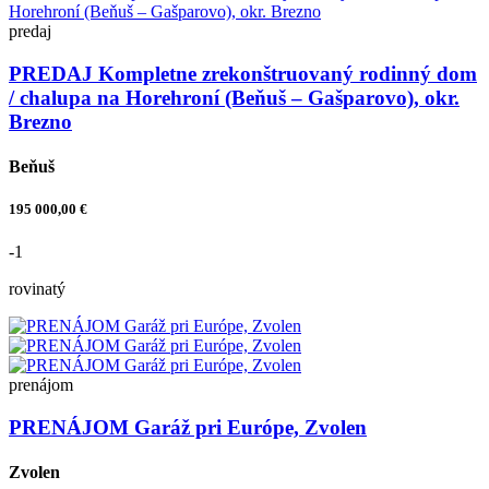
predaj
PREDAJ Kompletne zrekonštruovaný rodinný dom
/ chalupa na Horehroní (Beňuš – Gašparovo), okr.
Brezno
Beňuš
195 000,00 €
-1
rovinatý
prenájom
PRENÁJOM Garáž pri Európe, Zvolen
Zvolen