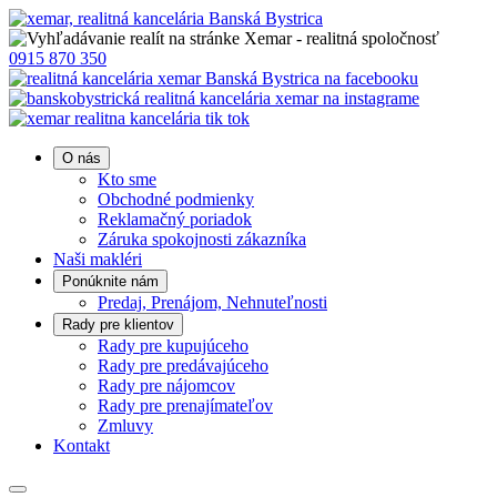
0915 870 350
O nás
Kto sme
Obchodné podmienky
Reklamačný poriadok
Záruka spokojnosti zákazníka
Naši makléri
Ponúknite nám
Predaj, Prenájom, Nehnuteľnosti
Rady pre klientov
Rady pre kupujúceho
Rady pre predávajúceho
Rady pre nájomcov
Rady pre prenajímateľov
Zmluvy
Kontakt