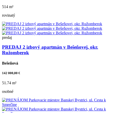
514 m²
rovinatý
predaj
PREDAJ 2 izbový apartmán v Bešeňovej, okr.
Ružomberok
Bešeňová
142 000,00 €
51.74 m²
osobné