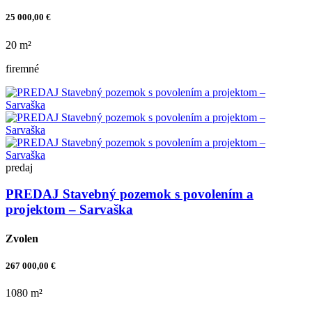
25 000,00 €
20 m²
firemné
predaj
PREDAJ Stavebný pozemok s povolením a
projektom – Sarvaška
Zvolen
267 000,00 €
1080 m²