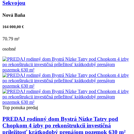
Sekvojou
Nová Baňa
164 000,00 €
70.79 m²
osobné
Top ponuka
predaj
PREDAJ rodinný dom Bystrá Nízke Tatry pod
Chopkom 4 izby po rekonštrukcii investičná
príležitosť krátkodobý prenájom pozemok 630 m²