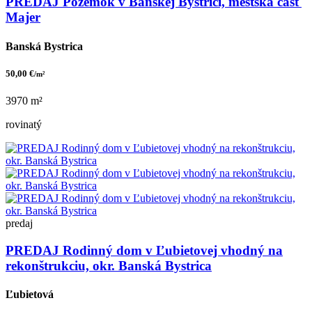
PREDAJ Pozemok v Banskej Bystrici, mestská časť
Majer
Banská Bystrica
50,00 €
/m²
3970 m²
rovinatý
predaj
PREDAJ Rodinný dom v Ľubietovej vhodný na
rekonštrukciu, okr. Banská Bystrica
Ľubietová